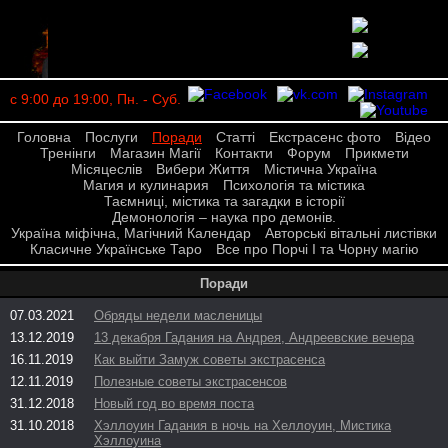
с 9:00 до 19:00, Пн. - Суб.
Головна
Послуги
Поради
Статті
Екстрасенс фото
Відео
Тренінги
Магазин Магії
Контакти
Форум
Прикмети
Місяцеслів
Вибери Життя
Містична Україна
Магия и кулинария
Психологія та містика
Таємниці, містика та загадки в історії
Демонологія – наука про демонів.
Україна міфічна, Магічний Календар
Авторські вітальні листівки
Класичне Українське Таро
Все про Порчі І та Чорну магію
Поради
07.03.2021
Обряды недели масленицы
13.12.2019
13 декабря Гадания на Андрея, Андреевские вечера
16.11.2019
Как выйти Замуж советы экстрасенса
12.11.2019
Полезные советы экстрасенсов
31.12.2018
Новый год во время поста
31.10.2018
Хэллоуин Гадания в ночь на Хеллоуин, Мистика
Хэллоуина