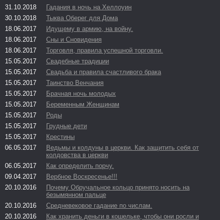
31.10.2018
Гадания в ночь на Хеллоуин
30.10.2018
Тыква Оберег для Дома
18.06.2017
Идущему в армию, на войну.
18.06.2017
Сны и Сновидения
18.06.2017
Торговля, правила успешной торговли.
15.05.2017
Свадебные традиции
15.05.2017
Свадьба и правила счастливого брака
15.05.2017
Таинство Венчания
15.05.2017
Брачная ночь молодых
15.05.2017
Беременным Женщинам
15.05.2017
Роды
15.05.2017
Грудные дети
15.05.2017
Крестины
06.05.2017
Ведьмы и колдуны в церкви. Как защитить себя от
колдовства в церкви
06.05.2017
Как определить порчу.
09.04.2017
Вербное Воскресенье!!!
20.10.2016
Почему Обручальное кольцо принято носить на
безымянном пальце
20.10.2016
Средневековое гадание по числам.
20.10.2016
Как хранить деньги в кошельке, чтобы они росли и