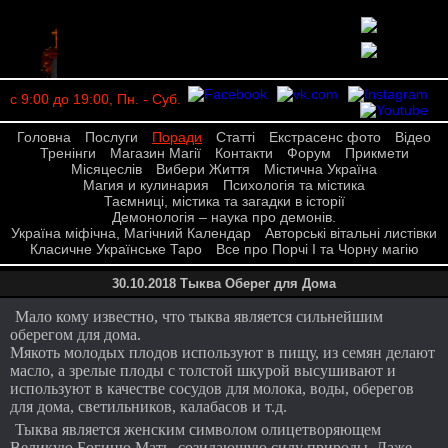
с 9:00 до 19:00, Пн. - Суб.
Головна
Послуги
Поради
Статті
Екстрасенс фото
Відео
Тренінги
Магазин Магії
Контакти
Форум
Прикмети
Місяцеслів
Вибери Життя
Містична Україна
Магия и кулинария
Психологія та містика
Таємниці, містика та загадки в історії
Демонологія – наука про демонів.
Україна міфічна, Магічний Календар
Авторські вітальні листівки
Класичне Українське Таро
Все про Порчі І та Чорну магію
30.10.2018 Тыква Оберег для Дома
Мало кому известно, что тыква является сильнейшим
оберегом для дома.
Мякоть молодых плодов используют в пищу, из семян делают
масло, а зрелые плоды с толстой шкурой высушивают и
используют в качестве сосудов для молока, воды, оберегов
для дома, светильников, калабасов и т.д.
Тыква является женским символом олицетворяющем
Великую Богиню Мать, созидающую силу природы. Даже