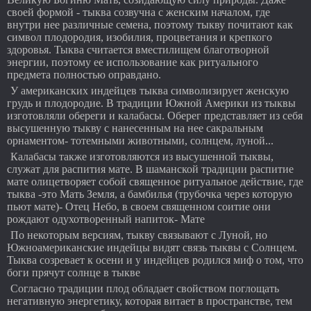
своей формой - тыква созвучна с женским началом, где
внутри нее различные семена, поэтому тыкву почитают как
символ плодородия, изобилия, процветания и крепкого
здоровья. Тыква считается вместилищем благотворной
энергии, поэтому ее использование как ритуального
предмета полностью оправдано.
У американских индейцев тыква символизирует женскую
грудь и плодородие. В традиции Южной Америки из тыквы
изготовляли обереги и калабасы. Оберег представляет из себя
высушенную тыкву с нанесенным на нее сакральным
орнаментом- тотемными животными, солнцем, луной...
Калабасы также изготовляются из высушенной тыквы,
служат для распития мате. В шаманской традиции распитие
мате олицетворяет собой священное ритуальное действие, где
тыква -это Мать Земля, а бамбилья (трубочка через которую
пьют мате)- Отец Небо, в своем священном соитие они
рождают одухотворенный напиток- Мате
По некоторым версиям, тыкву связывают с Луной, но
Южноамериканские индейцы видят связь тыквы с Солнцем.
Тыква созревает к осени и у индейцев родился миф о том, что
боги прячут солнце в тыкве
Согласно традиции плод обладает свойством поглощать
негативную энергетику, которая витает в пространстве, тем