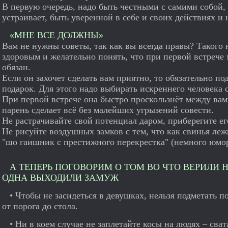
В первую очередь, надо быть честными с самими собой, 
устраивает, быть уверенной в себе и своих действиях и
«МНЕ ВСЕ ДОЛЖНЫ»
Вам не нужны советы, так как вы всегда правы? Такого
здоровым и желательно понять, что при первой встрече
обязан.
Если он захочет сделать вам приятно, то обязательно п
подарок. Для этого надо выбирать искреннего человека с
При первой встрече она быстро проскользнёт между вами
парень сделает всё без малейших угрызений совести.
Не растрачивайте свой потенциал даром, приберегите е
Не рисуйте воздушных замков с тем, что как свинья ле
"шо гаишник с престижного перекрестка" (немного юмо
А ТЕПЕРЬ ПОГОВОРИМ О ТОМ ВО ЧТО ВЕРИЛИ 
ОДНА ВЫХОДИЛИ ЗАМУЖ
• Чтобы не засидеться в девушках, нельзя подметать по
от порога до стола.
• Ни в коем случае не заплетайте косы на людях – сват