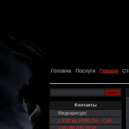
Головна
Послуги
Поради
Ст
Контакты
Медиаресурс
с 9:00 до 19:00, Пн. - Суб.
+38 096 039 99 92