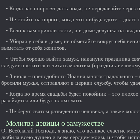
• Когда вас попросят дать воды, не передавайте через 
• Не стойте на пороге, когда что-нибудь едите – долго
• Если к вам пришли гости, а в доме девушка на выдан
• Убирая у себя в доме, не обметайте вокруг себя вени
выметать от себя женихов.
• Чтобы хорошо выйти замуж, накануне праздника св
следует поститься и читать молитвы (праздник великом
• 3 июля – преподобного Иоанна многострадального –
бросили мужья, отправляют в церкви службу, чтобы уда
• Когда во время свадьбы будет покойник – это плохо
разойдутся или будут плохо жить.
• Не берут сватом разведеного человека, а также холо
Молитва девицы о замужестве
О, Всеблагий Господи, я знаю, что великое счастие мое з
любила всею душею и всем сердцем моим, и чтобы испо