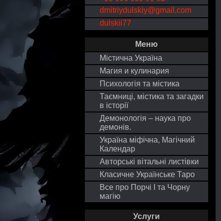
dmitriydulskiy@gmail.com
dulskii77
Меню
Містична Україна
Магия и кулинария
Психологія та містика
Таємниці, містика та загадки
в історії
Демонологія – наука про
демонів.
Україна міфічна, Магічний
Календар
Авторські вітальні листівки
Класичне Українське Таро
Все про Порчі І та Чорну
магію
Услуги