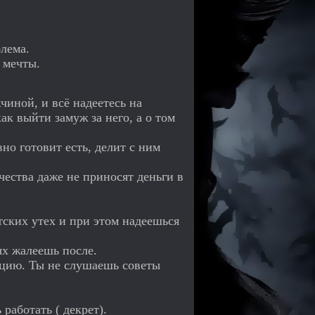
блема.
 мечты.
жчиной, и всё надеетесь на
ак выйти замуж за него, а о том
но готовит есть, делит с ним
ества даже не приносят деньги в
тских утех и при этом надеешься
х жалеешь после.
цию. Ты не слушаешь советы
работать ( декрет).