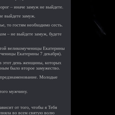
порог – иначе замуж не выйдете.
 не выйдете замуж.
ье, то гостям необходимо сесть.
ком – не выйдете замуж, будете
ятой великомученицы Екатерины
ученицы Екатерины 7 декабря).
 в этот день женщины, которых
чным было второе замужество.
е предзнаменование. Молодые
стого мужчину.
ависит от того, чтобы я Тебя
лняла во всем святую волю