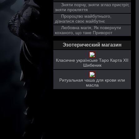
Зняти порчу, зняти зглаз пристріт,
зняти прокляття
Пророцтво майбутнього,
дізнатися своє майбутнє
Любовна магія, Як повернути
коханого, що таке Приворот
Эзотерический магазин
Класичне українське Таро Карта ХІІ
Шибеник
Ритуальная чаша для крови или
масла