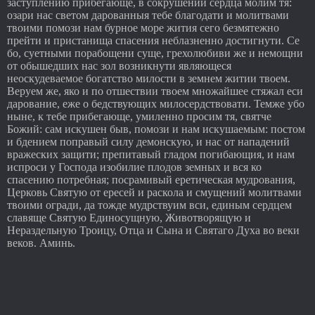
заступлению прибегающе, в сокрушении сердца молим тя:
озари нас светом дарованныя тебе благодати и молитвами
твоими помози нам бурное море жития сего безмятежно
прейти и пристанища спасения неблазненно достигнути. Се
бо, суетными порабощени суще, грехолюбиви же и немощни
от обышедших нас зол возникнути являющеся
неоскудеваемое богатство милости в земнем житии твоем.
Веруем же, яко и по отшествии твоем множайшее стяжал еси
дарование, еже о бедствующих милосердствовати. Темже убо
ныне, к тебе прибегающе, умиленно просим тя, святче
Божий: сам искушен быв, помози и нам искушаемым: постом
и бдением поправый силу демонскую, и нас от нападений
вражеских защити; препитавый гладом погибающия, и нам
испроси у Господа изобилие плодов земных и вся ко
спасению потребная; посрамивый еретическая мудрования,
Церковь Святую от ересей и раскола и смущений молитвами
твоими огради, да тожде мудрствуим вси, единым сердцем
славяще Святую Единосущную, Животворящую и
Нераздельную Троицу, Отца и Сына и Святаго Духа во веки
веков. Аминь.