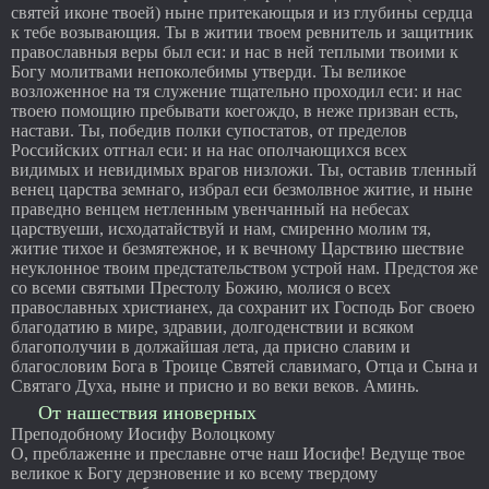
святей иконе твоей) ныне притекающыя и из глубины сердца
к тебе возывающия. Ты в житии твоем ревнитель и защитник
православныя веры был еси: и нас в ней теплыми твоими к
Богу молитвами непоколебимы утверди. Ты великое
возложенное на тя служение тщательно проходил еси: и нас
твоею помощию пребывати коегождо, в неже призван есть,
настави. Ты, победив полки супостатов, от пределов
Российских отгнал еси: и на нас ополчающихся всех
видимых и невидимых врагов низложи. Ты, оставив тленный
венец царства земнаго, избрал еси безмолвное житие, и ныне
праведно венцем нетленным увенчанный на небесах
царствуеши, исходатайствуй и нам, смиренно молим тя,
житие тихое и безмятежное, и к вечному Царствию шествие
неуклонное твоим предстательством устрой нам. Предстоя же
со всеми святыми Престолу Божию, молися о всех
православных христианех, да сохранит их Господь Бог своею
благодатию в мире, здравии, долгоденствии и всяком
благополучии в должайшая лета, да присно славим и
благословим Бога в Троице Святей славимаго, Отца и Сына и
Святаго Духа, ныне и присно и во веки веков. Аминь.
От нашествия иноверных
Преподобному Иосифу Волоцкому
О, преблаженне и преславне отче наш Иосифе! Ведуще твое
великое к Богу дерзновение и ко всему твердому