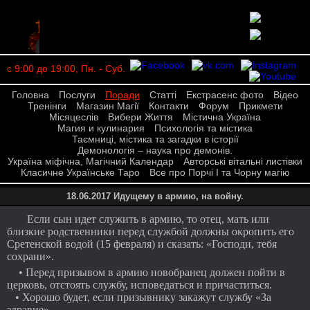
с 9:00 до 19:00, Пн. - Суб.
Головна
Послуги
Поради
Статті
Екстрасенс фото
Відео
Тренінги
Магазин Магії
Контакти
Форум
Прикмети
Місяцеслів
Вибери Життя
Містична Україна
Магия и кулинария
Психологія та містика
Таємниці, містика та загадки в історії
Демонологія – наука про демонів.
Україна міфічна, Магічний Календар
Авторські вітальні листівки
Класичне Українське Таро
Все про Порчі І та Чорну магію
18.06.2017 Идущему в армию, на войну.
Если сын идет служить в армию, то отец, мать или
близкие родственники перед службой должны окропить его
Сретенской водой (15 февраля) и сказать: «Господи, тебя
сохрани».
• Перед призывом в армию новобранец должен пойти в
церковь, отстоять службу, исповедаться и причаститься.
• Хорошо будет, если призывнику закажут службу «За
здравие».