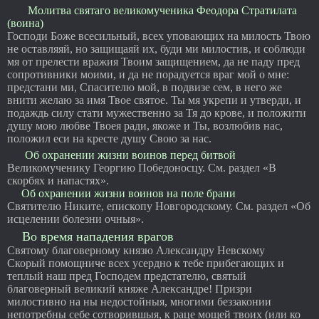
Молитва святаго великомученика Феодора Стратилата
(воина)
Господи Боже всесильный, всех уповающих на милость Твою
не оставляяй, но защищаяй их, буди ми милостив, и соблюди
мя от прелести вражия Твоим защищением, да не паду пред
сопротивники моими, и да не порадуется враг мой о мне:
предстани ми, Спасителю мой, в подвизе сем, в него же
внити желаю за имя Твое святое. Ты мя укрепи и утверди, и
подаждь силу стати мужественно за Тя до крове, и положити
душу мою любве Твоея ради, якоже и Ты, возлюбив нас,
положил еси на кресте душу Свою за нас.
Об охранении жизни воинов перед битвой
Великомученику Георгию Победоносцу. См. раздел «В
скорбях и напастях».
Об охранении жизни воинов на поле брани
Святителю Никите, епископу Новгородскому. См. раздел «Об
исцелении болезни очныя».
Во время нападения врагов
Святому благоверному князю Александру Невскому
Скорый помощниче всех усердно к тебе прибегающих и
теплый наш пред Господем предстателю, святый
благоверный великий княже Александре! Призри
милостивно на ны недостойныя, многими беззаконии
непотребны себе сотворившыя, к раце мощей твоих (или ко