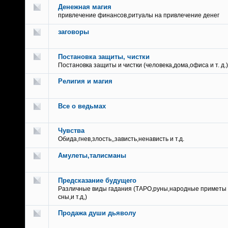
Денежная магия
привлечение финансов,ритуалы на привлечение денег
заговоры
Постановка защиты, чистки
Постановка защиты и чистки (человека,дома,офиса и т. д.)
Религия и магия
Все о ведьмах
Чувства
Обида,гнев,злость,,зависть,ненависть и т.д.
Амулеты,талисманы
Предсказание будущего
Различные виды гадания (ТАРО,руны,народные приметы
сны,и т.д,)
Продажа души дьяволу