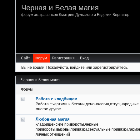
Черная и Белая магия
форум экстрасенсов Дмитрия Дульского и Евдокии Вернигор
Сайт
Форум
Регистрация
Вход
Вы не вошли.
Пожалуйста, войдите или зарегистрируйтесь.
Черная и белая магия
Форум
Работа с кладбищем
Работа с чертями и бесами,демонология,откуп,народные
многое другое
Любовная магия
кладбищенские привороты,черные
привороты,вызовы,привязки,сексуальные привязки,гарм
личных отношений