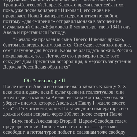
Троице-Сергеевой Лавре. Какое-то время ведет себя тихо,
пока, уже после воцарения Николая I, его снова не
прорывает. Новый император церемониться не любил,
поэтому «для смирения» отправил монаха в заточение в
Суздальский Спасо-Ефимовский монастырь, где в 1841 году
Авель и преставился Господу.
"Начало же правления сына Твоего Николая дракою,
бунтом вольтерьянским зачнется. Сие будет семя злотворное,
семя пагубное для России. Кабы не благодать Божия, Россию
покрывающая, то… Лет через сто примерно после того
оскудеет Дом Пресвятыя Богородицы, в мерзость запустения
Держава Российская обратится"
Об Александре II
После смерти Авеля его имя не было забыто. К концу XIX
века возник даже некий культ среди интеллектуалов: они
хотели сделать монаха Авеля русским Нострадамусом. Бог
уберег - письмо, которое Авель дал Павлу I "ждало своего
часа" в Гатчинском дворце. По завещанию императора, его
должны были вскрыть через 100 лет после смерти Павла
"Внук твой, Александр Вторый, Царем-Освободителем
преднареченный. Твой замысел исполнит — крестьян
освободит, а потом турок побьет и славянам тоже свободу