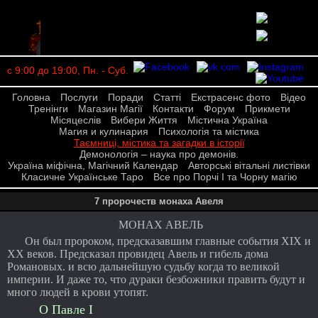
с 9:00 до 19:00, Пн. - Суб.
Головна
Послуги
Поради
Статті
Екстрасенс фото
Відео
Тренінги
Магазин Магії
Контакти
Форум
Прикмети
Місяцеслів
Вибери Життя
Містична Україна
Магия и кулинария
Психологія та містика
Таємниці, містика та загадки в історії
Демонологія – наука про демонів.
Україна міфічна, Магічний Календар
Авторські вітальні листівки
Класичне Українське Таро
Все про Порчі І та Чорну магію
7 пророчеств монаха Авеля
МОНАХ АВЕЛЬ
Он был пророком, предсказавшим главные события XIX и
XX веков. Предсказал провидец Авель и гибель дома
Романовых. и всю дальнейшую судьбу когда то великой
империи. И даже то, что дураки безбожники править будут и
много людей в крови утопят.
О Павле I