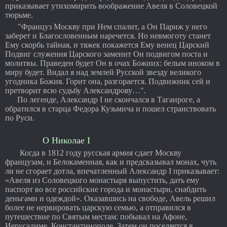
приказывает утихомирить воображение Авеля в Соловецкой
тюрьме.
"Француз Москву при Нем спалит, а Он Париж у него
заберет и Благословенным наречется. Но невмоготу станет
Ему скорбь тайная, и тяжек покажется Ему венец Царский
Подвиг служения Царского заменит Он подвигом поста и
молитвы. Праведен будет Он в очах Божиих: белым иноком в
миру будет. Видал я над землей Русской звезду великого
угодника Божия. Горит она, разгорается. Подвижник сей и
претворит всю судьбу Александрову…".
По легенде, Александр I не скончался в Таганроге, а
обратился в старца Федора Кузьмича и пошел странствовать
по Руси.
О Николае I
Когда в 1812 году русская армия сдает Москву
французам, и Белокаменная, как и предсказывал монах, чуть
ли не сгорает дотла, впечатленный Александр I приказывает:
«Авеля из Соловецкого монастыря выпустить, дать ему
паспорт во все российские города и монастыри, снабдить
деньгами и одеждой». Оказавшись на свободе, Авель решил
более не нервировать царскую семью, а отправился в
путешествие по Святым местам: побывал на Афоне,
Иерусалиме, Константинополе. Затем он поселяется в