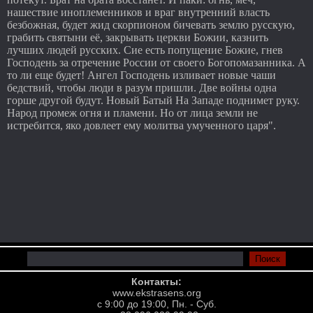
нашествие иноплеменников и враг внутренний власть
безбожная, будет жид скорпионом бичевать землю русскую,
грабить святыни её, закрывать церкви Божии, казнить
лучших людей русских. Сие есть попущение Божие, гнев
Господень за отречение России от своего Богопомазанника. А
то ли еще будет! Ангел Господень изливает новые чаши
бедствий, чтобы люди в разум пришли. Две войны одна
горше другой будут. Новый Батый На Западе поднимет руку.
Народ промеж огня и пламени. Но от лица земли не
истребится, яко довлеет ему молитва умученного царя".
Контакты:
www.ekstrasens.org
с 9:00 до 19:00, Пн. - Суб.