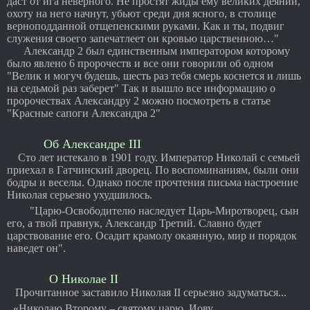
даст от ига неверного. Не простят жиды ему великих деяний,
охоту на него начнут, убьют среди дня ясного, в столице
верноподданной отщепенскими руками. Как и ты, подвиг
служения своего запечатлеет он кровью царственною…"
Александр 2 был единственным императором которому
было явлено 6 пророчеств и все они говорили об одном
"Велик и могуч будешь, шесть раз тебя смерь коснется и лишь
на седьмой раз заберет" Так и вышло все информацию о
пророчествах Александру 2 можно посмотреть в статье
"Красные сапоги Александра 2"
Об Александре III
Сто лет истекало в 1901 году. Император Николай с семьей
приехал в Гатчинский дворец. По воспоминаниям, были они
бодры и веселы. Однако после прочтения письма настроение
Николая серьезно ухудшилось.
"Царю-Освободителю наследует Царь-Миротворец, сын
его, а твой правнук, Александр Третий. Славно будет
царствование его. Осадит крамолу окаянную, мир и порядок
наведет он".
О Николае II
Прочитанное заставило Николая II серьезно задуматься...
«Николаю Второму – святому царю, Иову