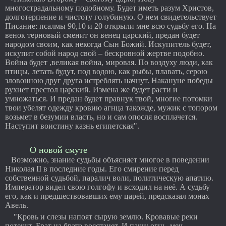
многострадальному подобному. Будет иметь разум Христов,
долготерпение и чистоту голубиную. О нем свидетельствует
Писание: псалмы 90,10 и 20 открыли мне всю судьбу его. На
венок терновый сменит он венец царский, предан будет
народом своим, как некогда Сын Божий. Искупитель будет,
искупит собой народ свой – бескровной жертве подобно.
Война будет ,великая война, мировая. По воздуху люди, как
птицы, летать будут, под водою, как рыбы, плавать, серою
зловонною друг друга истреблять начнут. Накануне победы
рухнет престол царский. Измена же будет расти и
умножаться. И предан будет правнук твой, многие потомки
твои убелят одежду кровию агнца такожде, мужик с топором
возьмет в безумии власть, но и сам опосля восплачется.
Наступит воистину казнь египетская".
О новой смуте
Возможно, знание судьбы объясняет многое в поведении
Николая II в последние годы. Его смирение перед
собственной судьбой, паралич воли, политическую апатию.
Император видел свою голгофу и всходил на неё. А судьбу
его, как и предшествовавших ему царей, предсказал монах
Авель.
"Кровь и слезы напоят сырую землю. Кровавые реки
потекут. Брат на брата восстанет. И паки: огнь, меч,