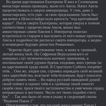
Во время царствования Екатерины II жил в Соловецком
монастыре монах-провидец, звали его Авель. Начал Авель
пророчествовать о смерти императрицы. У стен, даже у
монастырских, есть уши - за свои предсказания Авель был
заключен в Шлиссельбургскую крепость "под крепчайший
караул". После смерти Екатерины, которая умерла в точном
соответствии с пророчеством Авеля, монах был
амнистирован самим Павлом I. Император пожелал
встретиться со старцем и выслушать от него новые прогнозы.
Авель в подробностях расписал смерть императора, а заодно
и незавидное будущее династии Романовых.
"Коротко будет царствование твое, и вижу я, грешный,
лютый конец твой. На Софрония Иерусалимского от
неверных слуг мученическую кончину приемлешь, в
опочивальне своей удушен будешь злодеями, коих греешь ты
на царственной груди своей. В Страстную Субботу погребут
тебя… Они же, злодеи сии, стремясь оправдать свой великий
грех цареубийства, возгласят тебя безумным, будут поносить
добрую память твою… Но народ русский правдивой душой
своей поймет и оценит тебя и к гробнице твоей понесет
скорби свои, прося твоего заступничества и умягчения сердец
неправедных и жестоких. Число лет твоих подобно счету
бук". - Так оно было об этом я укажу в следующей сватье
"Видения Павла 1"
Предсказание о том, что русский народ оценит Павла I