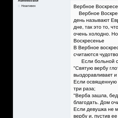
Administrator
Вербное Воскресен
Неактивен
Вербное Воскресе
день называют Евр
дне, так это то, ч
очень холодно. Но
Воскресенье
В Вербное воскре
считаются чудотв
Если больной сье
"Святую вербу глот
выздоравливает и 
Если освященную 
три раза;
"Верба зашла, бед
благодать. Дом оч
Если девушка не 
вербу и, пустив ее