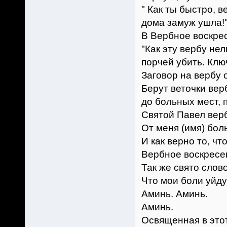
" Как ты быстро, в
дома замуж ушла!
В Вербное воскрес
"Как эту вербу нел
порчей убить. Ключ
Заговор на вербу 
Берут веточки вер
до больных мест, 
Святой Павел вер
От меня (имя) бол
И как верно то, чт
Вербное воскресен
Так же свято слово
Что мои боли уйду
Аминь. Аминь.
Аминь.
Освященная в этот