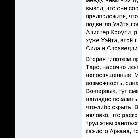
между ними - 22 б
вывод, что они со
предположить, что
подвигло Уэйта по
Алистер Кроули, р
хуже Уэйта, этой 
Сила и Справедли
Вторая гипотеза п
Таро, нарочно иск
непосвященные. М
возможность, одна
Во-первых, тут с
наглядно показать
что-либо скрыть. В
неловко, что раск
труд этим занятьс
каждого Аркана, т