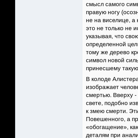
смысл самого симв
правую ногу (осоз
не на виселице, а
это не только не 
указывая, что сво
определенной цели
тому же дерево кр
символ новой силы
принесшему такую
В колоде Алистера
изображает челов
смертью. Вверху -
свете, подобно из
к змею смерти. Э
Повешенного, а п
«обогащение», ка
деталям при анал