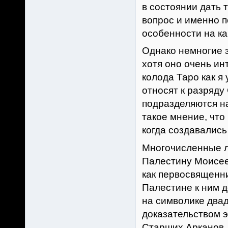
в состоянии дать 
вопрос и именно п
особенности на ка
Однако немногие 
хотя оно очень ин
колода Таро как я 
относят к разряд
подразделяются на
такое мнение, что
когда создавались
Многочисленные л
Палестину Моисеем
как первосвященни
Палестине к ним 
на символике два
доказательством э
Старших Арканов. 