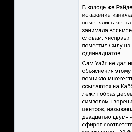
В колоде же Райд
искажение изнача
поменялись места
занимала восьмое,
словам, «исправи
поместил Силу на 
одиннадцатое.
Сам Уэйт не дал н
объяснения этому 
возникло множеств
ссылаются на Кабб
лежит образ дере
символом Творения
центров, называе
двадцатью двумя «
сфирот соответств