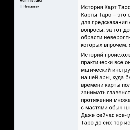
Administrator
История Карт Тар
Неактивен
Карты Таро – это 
для предсказания
вопросы, за тот до
обрасти невероятн
которых впрочем,
Историй происхож
практически все о
магический инстру
нашей эры, куда б
времени карты по
занимать главенс
протяжении множес
с мастями обычных
Даже сейчас кое-г
Таро до сих пор и