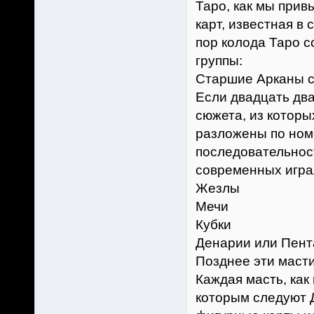
Таро, как мы прив
карт, известная в
пор колода Таро с
группы:
Старшие Арканы с
Если двадцать два
сюжета, из которы
разложены по ном
последовательнос
современных играл
Жезлы
Мечи
Кубки
Денарии или Пент
Позднее эти масти
Каждая масть, как 
которым следуют Д