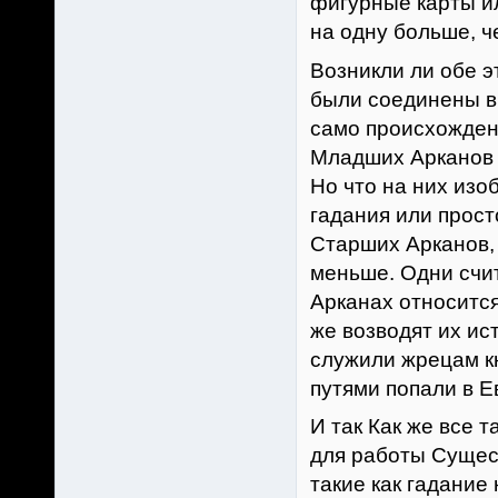
фигурные карты ил
на одну больше, ч
Возникли ли обе э
были соединены в 
само происхожден
Младших Арканов п
Но что на них изо
гадания или прост
Старших Арканов, 
меньше. Одни счит
Арканах относится 
же возводят их ис
служили жрецам кн
путями попали в Е
И так Как же все 
для работы Сущес
такие как гадание