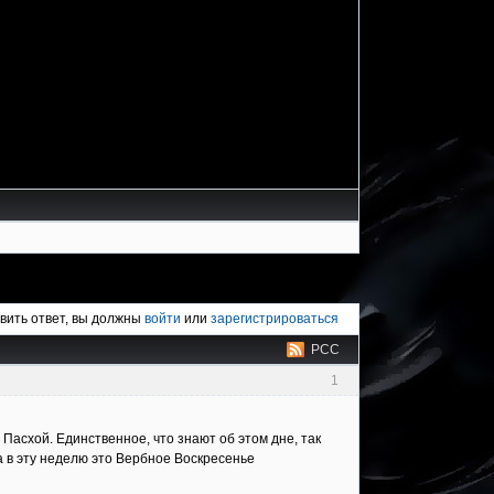
вить ответ, вы должны
войти
или
зарегистрироваться
РСС
1
асхой. Единственное, что знают об этом дне, так
на в эту неделю это Вербное Воскресенье