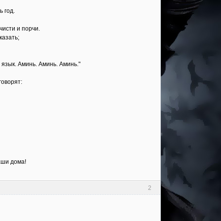
ь год.
чисти и порчи.
казать;
. язык. Аминь. Аминь. Аминь."
говорят:
аши дома!
2