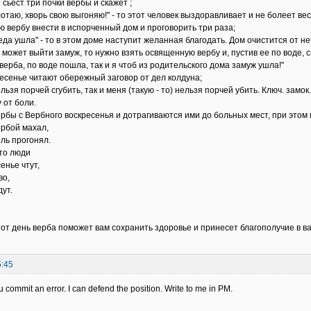
ест три почки вербы и скажет ;
отаю, хворь свою выгоняю!" - то этот человек выздоравливает и не болеет вес
 вербу внести в испорченный дом и проговорить три раза;
еда ушла" - то в этом доме наступит желанная благодать. Дом очистится от не
 может выйти замуж, то нужно взять освященную вербу и, пустив ее по воде, с
 верба, по воде пошла, так и я чтоб из родительского дома замуж ушла!"
есенье читают обережный заговор от дел колдуна;
ельзя порчей сгубить, так и меня (такую - то) нельзя порчей убить. Ключ. замок
 от боли.
ербы с Вербного воскресенья и дотрагиваются ими до больных мест, при этом 
рбой махал,
оль прогонял.
что люди
енье чтут,
во,
ут.
от день верба поможет вам сохранить здоровье и принесет благополучие в в
5:45
ou commit an error. I can defend the position. Write to me in PM.