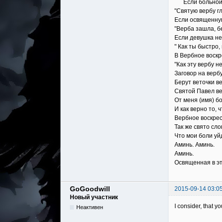
Если больной сь
"Святую вербу гл
Если освященную
"Верба зашла, б
Если девушка не
" Как ты быстро,
В Вербное воскр
"Как эту вербу н
Заговор на вербу
Берут веточки в
Святой Павел ве
От меня (имя) б
И как верно то, 
Вербное воскрес
Так же свято сло
Что мои боли уйд
Аминь. Аминь.
Аминь.
Освященная в эт
GoGoodwill
2015-09-14 03:0
Новый участник
I consider, that y
Неактивен