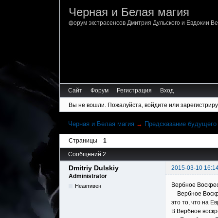
Черная и Белая магия
форум экстрасенсов Дмитрия Дульского и Евдокии В
Сайт
Форум
Регистрация
Вход
Вы не вошли.
Пожалуйста, войдите или зарегистриру
Черная и Белая магия
→
Предсказание будущего
Страницы
1
Сообщений 2
Dmitriy Dulskiy
2015-03-10 16:1
Administrator
Вербное Воскрес
Неактивен
Вербное Воскрес
это то, что на 
В Вербное воскр