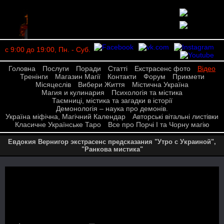
с 9:00 до 19:00, Пн. - Суб.
Головна
Послуги
Поради
Статті
Екстрасенс фото
Відео
Тренінги
Магазин Магії
Контакти
Форум
Прикмети
Місяцеслів
Вибери Життя
Містична Україна
Магия и кулинария
Психологія та містика
Таємниці, містика та загадки в історії
Демонологія – наука про демонів.
Україна міфічна, Магічний Календар
Авторські вітальні листівки
Класичне Українське Таро
Все про Порчі І та Чорну магію
Евдокия Вернигор экстрасенс предсказания "Утро с Украиной",
"Ранкова мистика"