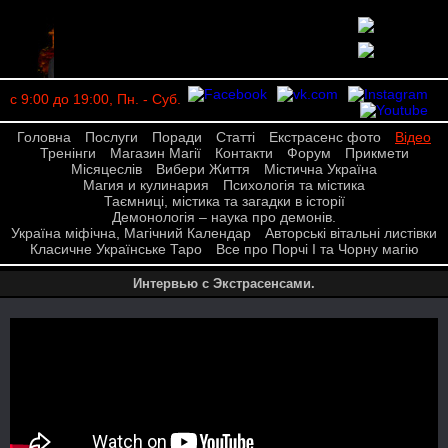
с 9:00 до 19:00, Пн. - Суб.
Головна
Послуги
Поради
Статті
Екстрасенс фото
Відео
Тренінги
Магазин Магії
Контакти
Форум
Прикмети
Місяцеслів
Вибери Життя
Містична Україна
Магия и кулинария
Психологія та містика
Таємниці, містика та загадки в історії
Демонологія – наука про демонів.
Україна міфічна, Магічний Календар
Авторські вітальні листівки
Класичне Українське Таро
Все про Порчі І та Чорну магію
Интервью с Экстрасенсами.