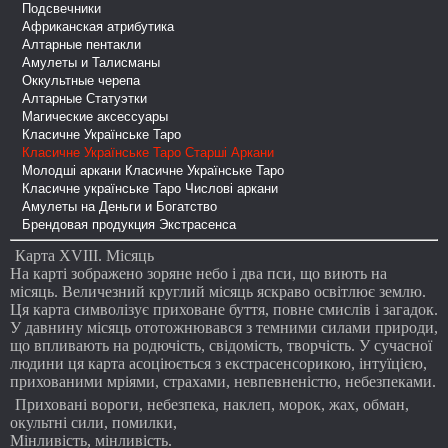
Подсвечники
Африканская атрибутика
Алтарные пентакли
Амулеты и Талисманы
Оккультные черепа
Алтарные Статуэтки
Магические аксессуары
Класичне Українське Таро
Класичне Українське Таро Старші Аркани
Молодші аркани Класичне Українське Таро
Класичне українське Таро Числові аркани
Амулеты на Деньги и Богатство
Брендовая продукция Экстрасенса
Карта ХVІІІ. Місяць
На карті зображено зоряне небо і два пси, що виють на
місяць. Величезний круглий місяць яскраво освітлює землю.
Ця карта символізує приховане буття, повне смислів і загадок.
У давнину місяць ототожнювався з темними силами природи,
що впливають на родючість, свідомість, творчість. У сучасної
людини ця карта асоціюється з екстрасенсорикою, інтуїцією,
прихованими мріями, страхами, невпевненістю, небезпеками.
Приховані вороги, небезпека, наклеп, морок, жах, обман,
окультні сили, помилки,
Мінливість, мінливість.