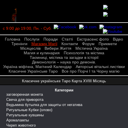
с 9:00 до 19:00, Пн. - Суб.
Головна
Послуги
Поради
Статті
Екстрасенс фото
Відео
Тренінги
Магазин Магії
Контакти
Форум
Прикмети
Місяцеслів
Вибери Життя
Містична Україна
Магия и кулинария
Психологія та містика
Таємниці, містика та загадки в історії
Демонологія – наука про демонів.
Україна міфічна, Магічний Календар
Авторські вітальні листівки
Класичне Українське Таро
Все про Порчі І та Чорну магію
Класичне українське Таро Карта ХVІІІ Місяць
Категории
заговоренная монета
Свеча для приворота
Ведьмина бутылка для защиты от негатива
Ритуальные Кубки (олово)
Ритуальные кувшины
Аромалампы
Череп животного