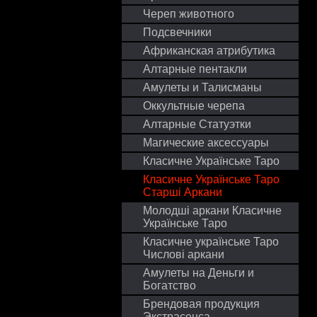
Череп животного
Подсвечники
Африканская атрибутика
Алтарные пентакли
Амулеты и Талисманы
Оккультные черепа
Алтарные Статуэтки
Магические аксессуары
Класичне Українське Таро
Класичне Українське Таро
Старші Аркани
Молодші аркани Класичне
Українське Таро
Класичне українське Таро
Числові аркани
Амулеты на Деньги и
Богатство
Брендовая продукция
Экстрасенса