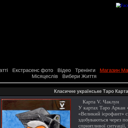
атті
Екстрасенс фото
Відео
Тренінги
Магазин Маг
Місяцеслів
Вибери Життя
Класичне українське Таро Карта
Карта V. Чаклун
У картах Таро Аркан 
«Великий ієрофант» си
здобуваються через п
сприятливої ситуації,