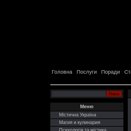
Головна
Послуги
Поради
Ст
Меню
Містична Україна
Магия и кулинария
Психологія та містика