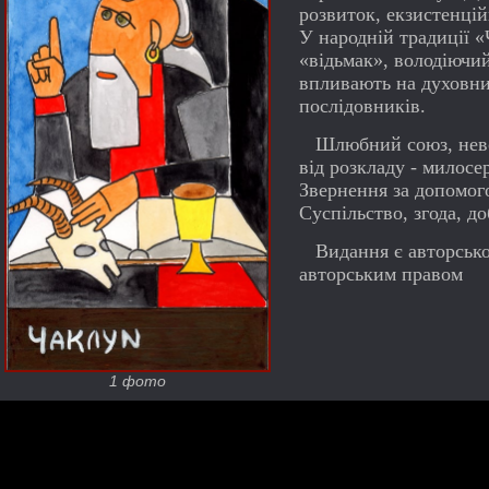
розвиток, екзистенцій
У народній традиції 
«відьмак», володіючи
впливають на духовний
послідовників.
Шлюбний союз, невол
від розкладу - милосе
Звернення за допомог
Суспільство, згода, до
Видання є авторськ
авторським правом
1 фото