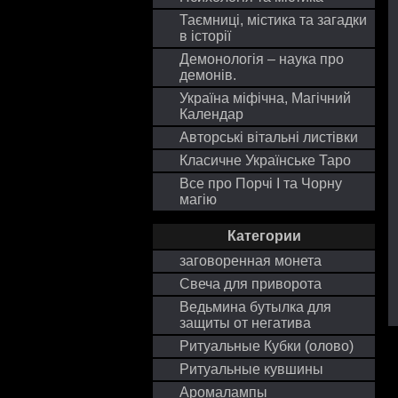
Таємниці, містика та загадки
в історії
Демонологія – наука про
демонів.
Україна міфічна, Магічний
Календар
Авторські вітальні листівки
Класичне Українське Таро
Все про Порчі І та Чорну
магію
Категории
заговоренная монета
Свеча для приворота
Ведьмина бутылка для
защиты от негатива
Ритуальные Кубки (олово)
Ритуальные кувшины
Аромалампы