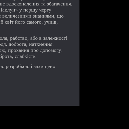
не вдосконалення та збагачення.
«Чаклун» у першу чергу
й величезними знаннями, що
 світ його самого, учнів,
я, рабство, або в залежності
рдя, доброта, натхнення.
ою, прохання про допомогу.
брота, слабкість
ою розробкою і захищено