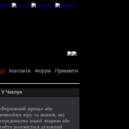
ії
Контакти
Форум
Прикмети
 V Чаклун
«Верховний жрець» або
мволізує віру та знання, які
осередництво іншої людини або
 тобто розуміється духовний