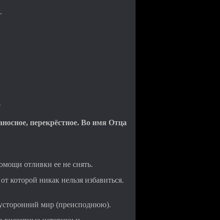
.
е
наносное, перекрёстное. Во имя Отца
помощи отливки ее не снять.
 от которой никак нельзя избавиться.
отусторонний мир (преисподнюю).