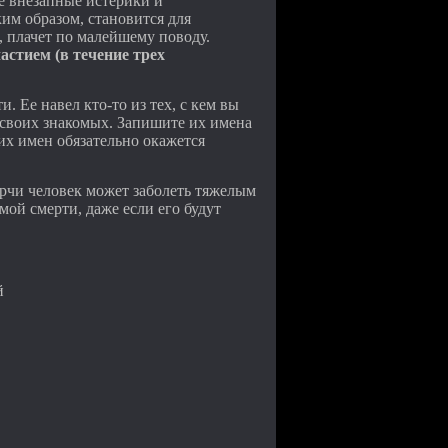
е внезапные истерики и
им образом, становится для
 плачет по малейшему поводу.
стием (в течение трех
. Ее навел кто‑то из тех, с кем вы
х своих знакомых. Запишите их имена
их имен обязательно окажется
орчи человек может заболеть тяжелым
мой смерти, даже если его будут
.
й