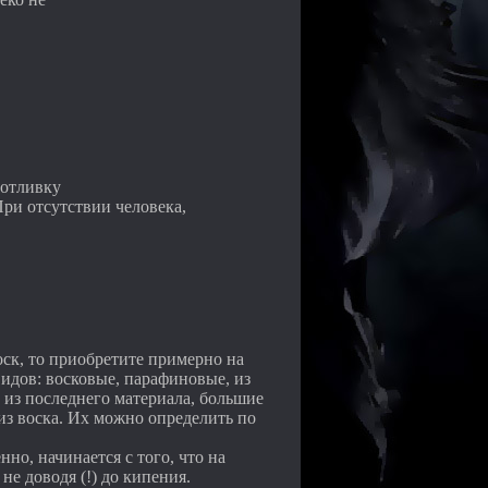
 отливку
При отсутствии человека,
оск, то приобретите примерно на
видов: восковые, парафиновые, из
 из последнего материала, большие
из воска. Их можно определить по
нно, начинается с того, что на
не доводя (!) до кипения.