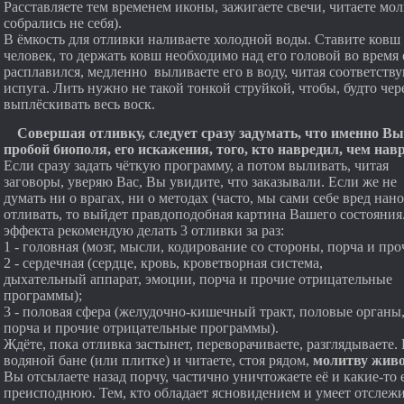
Расставляете тем временем иконы, зажигаете свечи, читаете мол
собрались не себя).
В ёмкость для отливки наливаете холодной воды. Ставите ковш
человек, то держать ковш необходимо над его головой во время 
расплавился, медленно выливаете его в воду, читая соответств
испуга. Лить нужно не такой тонкой струйкой, чтобы, будто чере
выплёскивать весь воск.
Совершая отливку, следует сразу задумать, что именно Вы
пробой биополя, его искажения, того, кто навредил, чем нав
Если сразу задать чёткую программу, а потом выливать, читая
заговоры, уверяю Вас, Вы увидите, что заказывали. Если же не
думать ни о врагах, ни о методах (часто, мы сами себе вред нано
отливать, то выйдет правдоподобная картина Вашего состояния.
эффекта рекомендую делать 3 отливки за раз:
1 - головная (мозг, мысли, кодирование со стороны, порча и п
2 - сердечная (сердце, кровь, кроветворная система,
дыхательный аппарат, эмоции, порча и прочие отрицательные
программы);
3 - половая сфера (желудочно-кишечный тракт, половые органы,
порча и прочие отрицательные программы).
Ждёте, пока отливка застынет, переворачиваете, разглядываете.
водяной бане (или плитке) и читаете, стоя рядом,
молитву живо
Вы отсылаете назад порчу, частично уничтожаете её и какие-то 
преисподнюю. Тем, кто обладает ясновидением и умеет отслежи