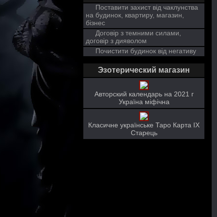
Поставити захист від чаклунства
на будинок, квартиру, магазин,
бізнес
Договір з темними силами,
договір з дияволом
Почистити будинок від негативу
Эзотерический магазин
Авторский календарь на 2021 г
Україна міфічна
Класичне українське Таро Карта ІХ
Старець