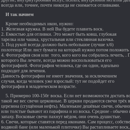
всегда или, точнее, почти никогда не снимается отливками.
И так начнем
Кроме необходимых икон, нужно:
1. Железная кружка. В ней Вы будете плавить воск.
2. Емкостью для отливки. Это может быть ковш, глубокая
тарелка или чашка, хрустальная или стеклянная вазочка.
3. Под рукой всегда должно быть небольшое (лучше х/б)
полотенце Или лист бумаги на который нужно потом положить
4. Фотография своя или того, кого кого вы собрались лечить, . 
которого Вы лечите, всегда можно воспользоваться его
фотографией. Фотография человека, где он один, идеально
подходит для лечения.
Давность фотографии не имеет значения, за исключением
случая, когда человек уже взрослый: тут не подойдет его
фотография в младенческом возрасте.
5. Примерно 100-150г воска. Если нет возможности достать в
такой же вес свечи церковные. В церкви продаются свечи трёх 
церезина (сгущённая нефть). Маленькие дешёвые свечи, обычно
или толстые бывают из парафина и из воска. Средние - обычно 
запаху. Восковые свечи пахнут мёдом, они очень душистые.
6. Свечи, которые ставятся перед иконами. Сам процесс, собстве
водяной бане (или маленькой плиточке) Вы растапливаете воск, 