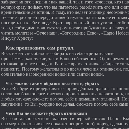
забирает много энергии: как вашей, так и того человека, кто на
колдун сразу поймет, что вы пытаетесь разоблачить его или сня
вредительские действия. И тому, кто делает отливку, необходимо
течение трех дней перед отливкой нужно поститься: не есть мяса
посидеть на хлебе и воде. Кратковременный пост усиливает био
того, необходимо молиться утром после пробуждения и вечером
читать молитвы «Отче наш», «Богородице Дево», «Царю Небес
Иисусу Христу:
Как производить сам ритуал.
Воск имеет способность собирать на себя отрицательные
программы, как чужие, так и Ваши собственные. Одновременно
отражающим все нападки. В то же время, отливка забирает силы 
пациента. Поэтому желательно во время лечения отливками, по
обязательно наговоренной водой или святой водой.
Что можно таким образом вылечить, убрать
Если Вы будете придерживаться приведённых правил, то вполне 
головные боли энергетического происхождения, нервозность, не
любых случаях сможете помочь себе и домашним отливкой. Но з
запущенна, то Вы, усердно все делая, сможете помочь себе сами
Чего Вы не сможете убрать отливками
Всего остального, что не включено в первый список. Плюс - В
на смерть (но отливка ее покажет неприменно), порчу, сделанн
другие, внутриутробный испуг, психоз, внутренний негатив дал