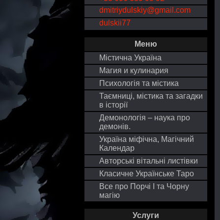
dmitriydulskiy@gmail.com
dulskii77
Меню
Містична Україна
Магия и кулинария
Психологія та містика
Таємниці, містика та загадки
в історії
Демонологія – наука про
демонів.
Україна міфічна, Магічний
Календар
Авторські вітальні листівки
Класичне Українське Таро
Все про Порчі І та Чорну
магію
Услуги