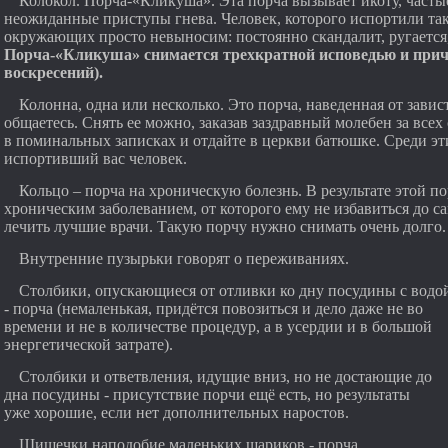
Колокол. Порча‑«Кликуша». Эта порча вызывает икоту, часты
неожиданные приступы гнева. Человек, которого испортили так
окружающих просто невыносим: постоянно скандалит, ругается,
Порча‑«Кликуша» снимается трехкратной исповедью и прича
воскресений).
Колонна, одна или несколько. Это порча, наведенная от зависти
общаетесь. Снять ее можно, заказав заздравный молебен за все
в поминальных записках и отдайте в церкви батюшке. Среди эт
испортивший вас человек.
Кольцо – порча на хроническую болезнь. В результате этой п
хроническим заболеванием, от которого ему не избавиться до са
лечить лучшие врачи. Такую порчу нужно снимать очень долго
Внутренние пузырьки говорят о переживаниях.
Столбики, опускающиеся от отливки ко дну посудины с водо
- порча (немаленькая, придётся повозиться и дело даже не во
времени и не в количестве процедур, а в усердии и в большой
энергетической затрате).
Столбики и ответвления, идущие вниз, но не достающие до
дна посудины - присутствие порчи ещё есть, но результаты
уже хорошие, если нет дополнительных наростов.
Шишечки наподобие маленьких шариков - порча.