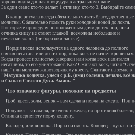
хорошо видна данная процедура в астральном плане.
За один сеанс кто-то делает 1 отливку, кто-то 3. Выбирайте сами
В конце ритуала всегда обязательно читать благодарственные
молитвы. Обязательно помыть руки холодной водой до локтя.
Повторяете процедуру по положенным дням до тех пор, пока
отливка снизу не станет гладкой, возможны небольшие и
нечастые волны (не бороздки частые).
Порция воска используется на одного человека до полного
снятия негатива или до тех пор, пока воск не начнет крошиться.
Когда процесс полностью завершен или когда воск напитался
негативом, то его уничтожают. Как? Сжигают воск, читая "Отч
наш" или молитву животворящему кресту. Сжигают на земле в
"Матушка-водичка, унеси с р.Б. (имя) болезни, печали, всё 
и Сына и Святого Духа. Аминь. "
Что означают фигуры, похожие на предметы
Гроб, крест, холм, венок – вам сделана порча на смерть. При 
Подушка – затяжная, не очень тяжелая, но противная болезнь,
Отливка вернет эту порчу колдуну.
Колодец, или воронка. Порча на смерть. Колодец – путь в п