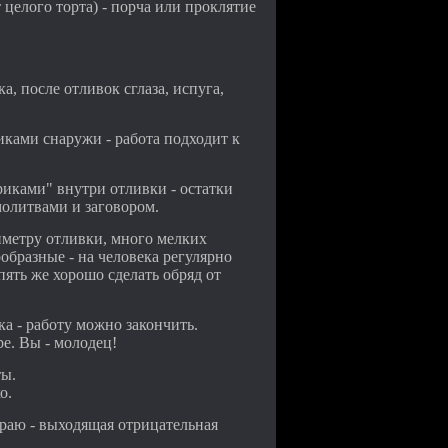
 целого торта) - порча или проклятие
, после отливок сглаза, испуга,
ками снаружи - работа подходит к
иками" внутри отливки - остатки
олитвами и заговором.
иметру отливки, много мелких
ообразные - на человека регулярно
пять же хорошо сделать обряд от
а - работу можно закончить.
е. Вы - молодец!
ты.
о.
раю - выходящая отрицательная