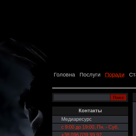
Головна
Послуги
Поради
Ст
Контакты
Медиаресурс
с 9:00 до 19:00, Пн. - Суб.
+38 096 039 99 92