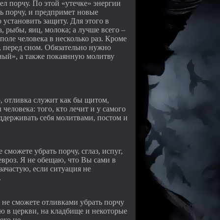
вел порчу. По этой «утечке» энергии
ть порчу, и предпримет новые
 установить защиту. Для этого в
, рыбы, яиц, молока; а лучше всего –
поле человека в несколько раз. Кроме
, перед сном. Обязательно нужно
ный», а также покаянную молитву
, отливка служит как бы щитом,
человека: того, кто лечит и у самого
ддерживать себя молитвами, постом и
сможете убрать порчу, сглаз, испуг,
вроз. Я не обещаю, что Вы сами в
ачастую, если ситуация не
.
ы не сможете отливками убрать порчу
ую в церкви, на кладбище и некоторые
еко не