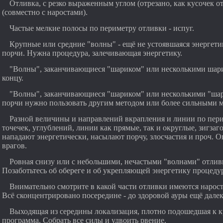
Отливка, с резко выраженным углом (отрезано, как кусочек от
(совместно с наростами).
Частые мелкие полосы по периметру отливки - испуг.
Крупные или средние "волны" - ещё не устоявшаяся энергетика
порчи. Нужна процедура, залечивающая энергетику.
"Волны", заканчивающиеся "шариком" или несколькими шари
концу.
"Волны", заканчивающиеся "шариком" или несколькими "шар
порчи нужно пользовать другим методом или более сильными м
Разной величины и направлений вкрапления и линии по пер
точечек, углублений, линии как прямые, так и округлые, зигзаг
нападают энергетически, насылают порчу, злосчастия и проч. О
врагов.
Ровная снизу или с небольшими, нечастыми "волнами" отливк
Позаботьтесь об обереге и об укрепляющей энергетику процедур
Внимательно смотрите в какой части отливки имеются нарос
Всё сконцентрировано посередине - до здоровой ауры ещё далек
Выходящая из середины локализация, плотно подошедшая к к
программа. Собрать все силы и удвоить рвение.