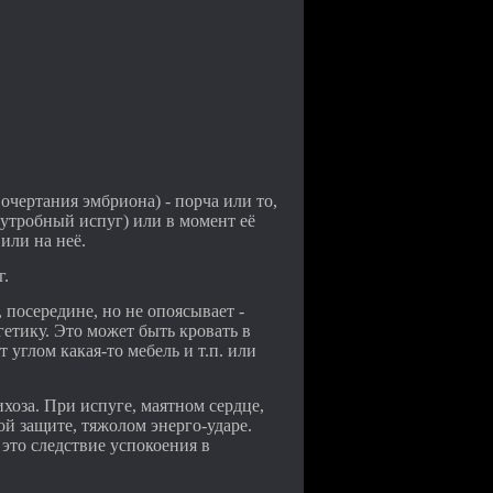
очертания эмбриона) - порча или то,
иутробный испуг) или в момент её
или на неё.
г.
, посередине, но не опоясывает -
етику. Это может быть кровать в
 углом какая-то мебель и т.п. или
хоза. При испуге, маятном сердце,
ой защите, тяжолом энерго-ударе.
 это следствие успокоения в