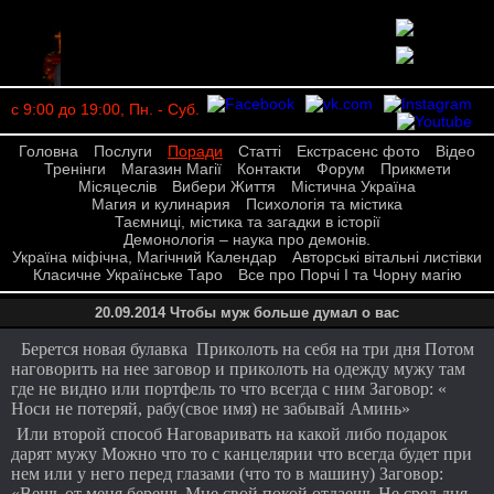
с 9:00 до 19:00, Пн. - Суб.
Головна
Послуги
Поради
Статті
Екстрасенс фото
Відео
Тренінги
Магазин Магії
Контакти
Форум
Прикмети
Місяцеслів
Вибери Життя
Містична Україна
Магия и кулинария
Психологія та містика
Таємниці, містика та загадки в історії
Демонологія – наука про демонів.
Україна міфічна, Магічний Календар
Авторські вітальні листівки
Класичне Українське Таро
Все про Порчі І та Чорну магію
20.09.2014 Чтобы муж больше думал о вас
Берется новая булавка Приколоть на себя на три дня Потом
наговорить на нее заговор и приколоть на одежду мужу там
где не видно или портфель то что всегда с ним Заговор: «
Носи не потеряй, рабу(свое имя) не забывай Аминь»
Или второй способ Наговаривать на какой либо подарок
дарят мужу Можно что то с канцелярии что всегда будет при
нем или у него перед глазами (что то в машину) Заговор:
«Вещь от меня берешь Мне свой покой отдаешь Не сред дня