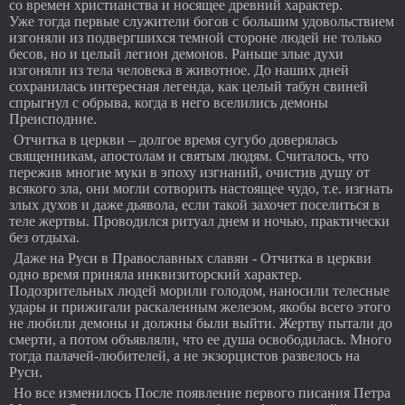
со времен христианства и носящее древний характер.
Уже тогда первые служители богов с большим удовольствием
изгоняли из подвергшихся темной стороне людей не только
бесов, но и целый легион демонов. Раньше злые духи
изгоняли из тела человека в животное. До наших дней
сохранилась интересная легенда, как целый табун свиней
спрыгнул с обрыва, когда в него вселились демоны
Преисподние.
Отчитка в церкви – долгое время сугубо доверялась
священникам, апостолам и святым людям. Считалось, что
пережив многие муки в эпоху изгнаний, очистив душу от
всякого зла, они могли сотворить настоящее чудо, т.е. изгнать
злых духов и даже дьявола, если такой захочет поселиться в
теле жертвы. Проводился ритуал днем и ночью, практически
без отдыха.
Даже на Руси в Православных славян - Отчитка в церкви
одно время приняла инквизиторский характер.
Подозрительных людей морили голодом, наносили телесные
удары и прижигали раскаленным железом, якобы всего этого
не любили демоны и должны были выйти. Жертву пытали до
смерти, а потом объявляли, что ее душа освободилась. Много
тогда палачей-любителей, а не экзорцистов развелось на
Руси.
Но все изменилось После появление первого писания Петра