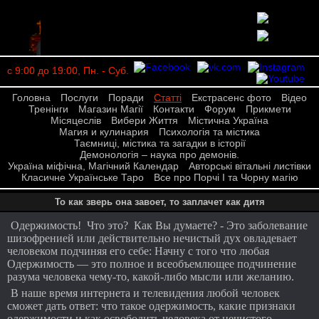
с 9:00 до 19:00, Пн. - Суб.
Головна
Послуги
Поради
Статті
Екстрасенс фото
Відео
Тренінги
Магазин Магії
Контакти
Форум
Прикмети
Місяцеслів
Вибери Життя
Містична Україна
Магия и кулинария
Психологія та містика
Таємниці, містика та загадки в історії
Демонологія – наука про демонів.
Україна міфічна, Магічний Календар
Авторські вітальні листівки
Класичне Українське Таро
Все про Порчі І та Чорну магію
То как зверь она завоет, то заплачет как дитя
Одержимость! Что это? Как Вы думаете? - Это заболевание
шизофренией или действительно нечистый дух овладевает
человеком подчиняя его себе: Начну с того что любая
Одержимость — это полное и всеобъемлющее подчинение
разума человека чему-то, какой-либо мысли или желанию.
В наше время интернета и телевидения любой человек
сможет дать ответ: что такое одержимость, какие признаки
одержимости и как освободить человека от нечистого.