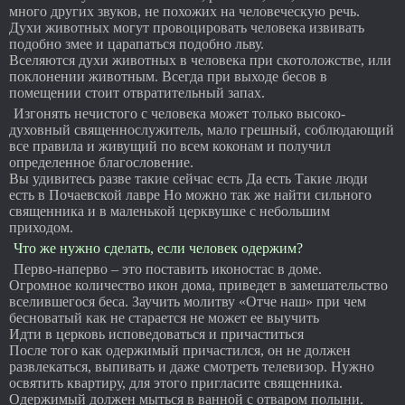
много других звуков, не похожих на человеческую речь.
Духи животных могут провоцировать человека извивать
подобно змее и царапаться подобно льву.
Вселяются духи животных в человека при скотоложстве, или
поклонении животным. Всегда при выходе бесов в
помещении стоит отвратительный запах.
Изгонять нечистого с человека может только высоко-
духовный священнослужитель, мало грешный, соблюдающий
все правила и живущий по всем коконам и получил
определенное благословение.
Вы удивитесь разве такие сейчас есть Да есть Такие люди
есть в Почаевской лавре Но можно так же найти сильного
священника и в маленькой церквушке с небольшим
приходом.
Что же нужно сделать, если человек одержим?
Перво-наперво – это поставить иконостас в доме.
Огромное количество икон дома, приведет в замешательство
вселившегося беса. Заучить молитву «Отче наш» при чем
бесноватый как не старается не может ее выучить
Идти в церковь исповедоваться и причаститься
После того как одержимый причастился, он не должен
развлекаться, выпивать и даже смотреть телевизор. Нужно
освятить квартиру, для этого пригласите священника.
Одержимый должен мыться в ванной с отваром полыни.