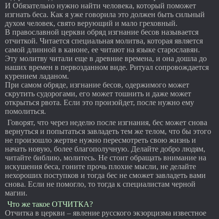
И Обязательно нужно найти человека, который поможет
изгнать беса. Как я уже говорила это должен быть сильный
духом человек, свято верующий и мало греховный.
В православной церкви обряд изгнание бесов называется
отчиткой. Читается специальная молитва, которая является
самой длинной в каноне, ее читают на языке старославян.
Эту молитву читали еще в древние времена, и она дошла до
наших времен в первозданном виде. Ритуал сопровождается
курением ладаном.
При самом обряде, изгнание бесов, одержимого может
скрутить судорогами, его может тошнить и даже может
открыться рвота. Если это произойдет, после нужно ему
помолиться.
Говорят, что через неделю после изгнания, бес может снова
вернуться и попытаться завладеть тем же телом, что бы этого
не произошло жертве нужно пересмотреть свою жизнь и
начать новую, более благополучную. Делайте добро людям,
читайте библию, молитесь. Не стоит обращать внимание на
искушения беса, гоните прочь плохие мысли, не делайте
нехороших поступков и тогда бес не сможет завладеть вами
снова. Если не помогло, то тогда к специалистам черной
магии.
Что же такое ОТЧИТКА?
Отчитка в церкви – явление русского экзорцизма известное