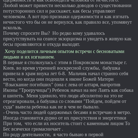
Любой может привести несколько доводов о существовании
потусторонних сил и расскажет, как бесы управляют
человеком. А вот про признаки одержимости и как изгнать
нечистого что бы он не вернулся, как правило все, упомянут
вскользь.
Почему спросите Вы? Но редко кому удавалось
присутствувать на сеансе экзорцизма и увидеть в живую как
бесы проявляются и откуда выходят.
Хочу поделится личным опытом встречи с бесноватыми
людьми и их изгнанием
.
В первые я столкнулась с этим в Покровском монастыре г.
Киев. во время утренней воскресной службы, бабушка
привела в храм внука лет 6-8. Мальчик начал странно себя
вести, но когда они подошли к иконе Божей Матери
"Взыскание погибших" (она с лева от алтаря, напротив
Иконы "Троеручицы") Ребенок начал на нее Лаять как собака
и шипеть. Меня удивило, что люди абсолютно на это не
отреагировали, а бабушка со словами "Пойдем, пойдем от
суда" вывела ребенка как не в чем не бывало.
- Очень часто людей одержимых бесами я встречаю в метро.
Иногда становится дурно от их присутствия и энергетики
При том, что если их носитель стоит с каменным лицом То
Бес всячески гримасничает .
По роду деятельности, я часто бываю в первой