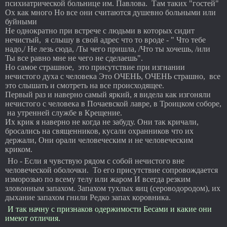
психиатрической больнице им. Павлова. Там таких "гостей"
Ох как много Но все они считаются душевно больными или
буйными
Не однократно при встрече с людьми в которых сидит
нечистый, я слышу в свой адрес что то вроде - " Что тебе
надо,/ Не лезь сюда, /Ты чего пришла, /Что ты хочешь, /или
Ты все равно мне не чего не сделаешь".
Но самое страшное, это присутствие при изгнании
нечистого духа с человека Это ОЧЕНЬ, ОЧЕНЬ страшно, все
это слышать и смотреть на все происходящее.
Первый раз и наверно самый яркий, я видела как изгоняли
нечистого с человека в Почаевской лавре, в Троицком соборе,
на утренней службе в Крещение.
Их крик я наверно не когда не забуду. Они так кричали,
бросались на священников, кусали охранников что их
держали, Они орали человеческим и не человеческим
криком.
Но - Если я чувствую рядом с собой нечистого вне
человеческой оболочки. То его присутствие сопровождается
изморозью по всему телу или жаром И всегда резким
зловонным запахом. Запахом тухлых яиц (сероводородом), их
дыхание запахом гнили Редко запах коровника.
И так начну с признаков одержимости Бесами и какие они
имеют отличия.