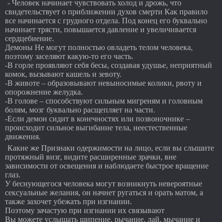
- Человек начинает чувствовать холод и дрожь, что
свидетельствует о приближении духов смерти Как правило
все начинается с грудного отдела. Под конец его буквально
начинает трясти, повышается давление и увеличивается
сердцебиение.
Демоны Не могут полностью овладеть телом человека,
поэтому заселяют какую-то его часть.
-В горле проявляют себя бесы, создавая удушье, неприятный
комок, вызывают кашель и зевоту.
-В животе – образовывают невыносимые колики, рвоту и
опорожнение желудка.
-В голове – способствуют сильным мигреням и головным
болям, мозг буквально расщепляет на части.
-Если демон сидит в конечностях или позвоночнике –
происходит сильное выгибание тела, неестественные
движения.
Какие же Признаки одержимости на лицо, если вы слышите
протяжный визг, видите расширенные зрачки, вне
зависимости от освещения и наблюдаете быстрое вращение
глаз.
У беснующегося человека могут возникнуть невероятные
сексуальные желания, он начнет ругаться и орать матом, а
также захочет убежать при изгнании.
Поэтому зачастую при изгнании их связывают
Вы можете услышать шипение, рычание, лай, мычание и