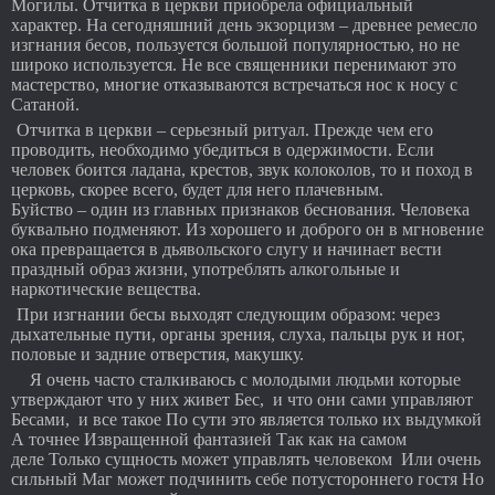
Могилы. Отчитка в церкви приобрела официальный
характер. На сегодняшний день экзорцизм – древнее ремесло
изгнания бесов, пользуется большой популярностью, но не
широко используется. Не все священники перенимают это
мастерство, многие отказываются встречаться нос к носу с
Сатаной.
Отчитка в церкви – серьезный ритуал. Прежде чем его
проводить, необходимо убедиться в одержимости. Если
человек боится ладана, крестов, звук колоколов, то и поход в
церковь, скорее всего, будет для него плачевным.
Буйство – один из главных признаков беснования. Человека
буквально подменяют. Из хорошего и доброго он в мгновение
ока превращается в дьявольского слугу и начинает вести
праздный образ жизни, употреблять алкогольные и
наркотические вещества.
При изгнании бесы выходят следующим образом: через
дыхательные пути, органы зрения, слуха, пальцы рук и ног,
половые и задние отверстия, макушку.
Я очень часто сталкиваюсь с молодыми людьми которые
утверждают что у них живет Бес, и что они сами управляют
Бесами, и все такое По сути это является только их выдумкой
А точнее Извращенной фантазией Так как на самом
деле Только сущность может управлять человеком Или очень
сильный Маг может подчинить себе потустороннего гостя Но