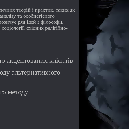
ичних теорій і практик, таких як
аналізу та особистісного
позичує ряд ідей з філософії,
 соціології, східних релігійно-
о акцентованих клієнтів
оду альтернативного
го методу