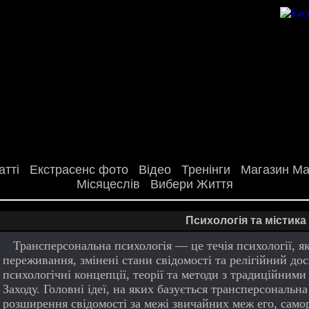
атті
Екстрасенс фото
Відео
Тренінги
Магазин Маг
Місяцеслів
Вибери Життя
Психологія та містика
Трансперсональна психологія — це течія психології, я
переживання, змінені стани свідомості та релігійний до
психологічні концепції, теорії та методи з традиційни
Заходу. Головні ідеї, на яких базується трансперсональна
розширення свідомості за межі звичайних меж его, само