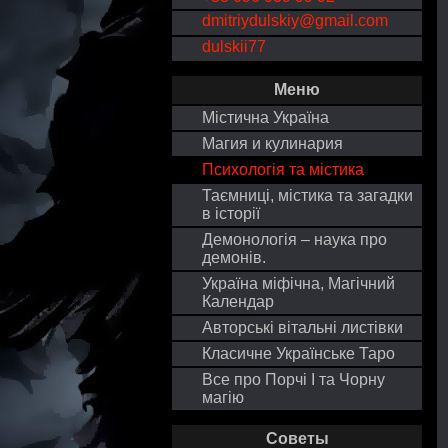
dmitriydulskiy@gmail.com
dulskii77
Меню
Містична Україна
Магия и кулинария
Психологія та містика
Таємниці, містика та загадки
в історії
Демонологія – наука про
демонів.
Україна міфічна, Магічний
Календар
Авторські вітальні листівки
Класичне Українське Таро
Все про Порчі І та Чорну
магію
Советы