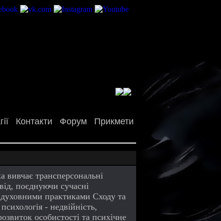
ії
Контакти
Форум
Прикмети
ка вивчає трансперсональні
свід, поєднуючи сучасні
ми духовними практиками Сходу та
 психологія - недвійність,
розвиток особистості та психічне