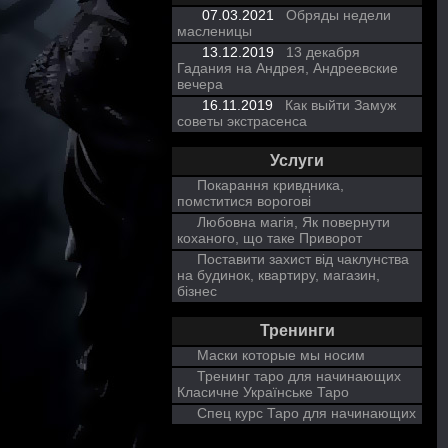
07.03.2021
Обряды недели
масленицы
13.12.2019
13 декабря
Гадания на Андрея, Андреевские
вечера
16.11.2019
Как выйти Замуж
советы экстрасенса
Услуги
Покарання кривдника,
помститися ворогові
Любовна магія, Як повернути
коханого, що таке Приворот
Поставити захист від чаклунства
на будинок, квартиру, магазин,
бізнес
Тренинги
Маски которые мы носим
Тренинг таро для начинающих
Класичне Українське Таро
Спец курс Таро для начинающих