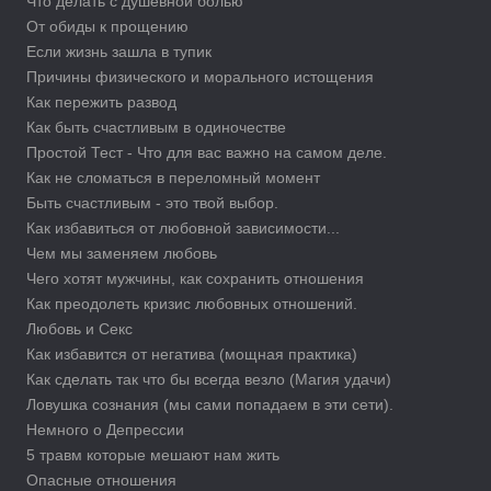
Что делать с душевной болью
От обиды к прощению
Если жизнь зашла в тупик
Причины физического и морального истощения
Как пережить развод
Как быть счастливым в одиночестве
Простой Тест - Что для вас важно на самом деле.
Как не сломаться в переломный момент
Быть счастливым - это твой выбор.
Как избавиться от любовной зависимости...
Чем мы заменяем любовь
Чего хотят мужчины, как сохранить отношения
Как преодолеть кризис любовных отношений.
Любовь и Секс
Как избавится от негатива (мощная практика)
Как сделать так что бы всегда везло (Магия удачи)
Ловушка сознания (мы сами попадаем в эти сети).
Немного о Депрессии
5 травм которые мешают нам жить
Опасные отношения