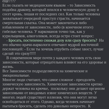
еще????
Если сказать не медицинским языком - то Зависимость
подобна дракону, который впился в человеческую душу и
сосет кровь, лишая ее последних сил. Как только человека
захватывает очередной приступ страсти, начинается
смертельная схватка. Она может закончиться либо
избавлением от зависимости, либо (в конечном итоге)
гибелью человека. У наркоманов точно так, как у
курильщиков, алкоголиков, всегда остро стоит вопрос:
-
Бросать, постепенно снижая дозу или сразу бросить?
На
это обычно врачи-наркологи отвечают мудрой восточной
пословицей: - Если ты хочешь отрубить собаке хвост, лучше
сделай это сразу!!!!!
В современном мире почти у каждого человек есть свои
зависимости, которые отрицательно влияют на его здоровье и
жизнь.
Все Зависимости подразделяются на химические и
эмоциональные.
Многие люди считают, что самое сложное - преодолеть
химическую зависимость. Химические зависимости крепко
держат человека на крючке, поскольку они делают организм
зависимыми от вводимых извне химических веществ. У
многих людей существует иллюзия, что они могут легко
освободиться от этого. Однако, когда человек начинает
пытаться бросить, сделать это довольно непросто. К