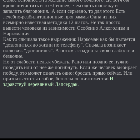
кровь почистить и то «Лепше», чем одеть шапочку и
запалить благовония. А если серьезно, то для этого Есть
лечебно-реабилитационные программы Одна из них
всемирно известная методика 12 шагов. Не так просто
вывести человека из зависимости Особенно Алкоголизм и
Наркомания.
Как то слышала такое выражения: Наркоман как бы пытается
"дозвониться до жизни по телефону". Сначала возникает
иллюзия: "дозвонился". А потом - стыдно за свою слабость и
безволие.
Но от слабости нельзя убежать. Рано или поздно ее нужно
победить или от нее же погибнуть. Если же человек выбирает
победу, это может означать одно: бросать прямо сейчас. Или
признать что ты слабое, безвольное ничтожество
И
здравствуй деревянный Лапсердак.