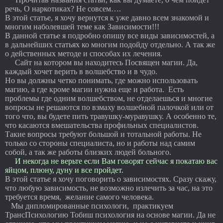
речь, О наркотиках? Не совсем….
В этой статье, я хочу вернутся к уже давно всем знакомой и
многим наболевшей теме как Зависимости!!!
В данной статье я подробно опишу все виды зависимостей, а
в дальнейших статьях ко многим подойду отдельно. А так же
о действенных методе и способах их лечения.
Сайт на котором вы находитесь Посвящен магии. Да,
каждый хочет верить в волшебство и в чудо.
Но вы должны четко понимать, где можно использовать
магию, а где кроме магии нужна еще и работа. Есть
проблемы где одним волшебством, не отделаешься и многие
вопросы не решаются по взмаху волшебной палочкой или от
того что, вы будете пить травушку-муравушку. А особенно те,
что касаются вмешательства профильных специалистов.
Такие вопросы требуют большой и тотальной работы. Не
только со стороны специалиста, но и работы над самим
собой, а так же работы близких людей больного.
И некогда не верьте если Вам говорят сейчас я покатаю вас
яйцом, плюну, дуну и все пройдет.
В этой статье я хочу поговорить о зависимостях. Сразу скажу,
что любую зависимость, не возможно излечить за час, на это
требуется время, желание самого человека.
Мы дипломированные психологи, практикуем
ТрансПсихологию Тобиш психология на основе магии. Да не