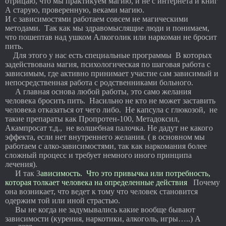
отрицаю, что мы практикуем магию, и не с интернета и книг
А старую, проверенную, веками магию.
И с зависимостями работаем совсем не магическими
методами. Так как мы здравомыслящие люди и понимаем,
что пошептав над ушком Алкоголик или наркоман не бросит
пить.
Для этого у нас есть специальные программы В которых
задействована магия, психологическая по шаговая работа с
зависимым, где активно принимает участие сам зависимый и
непосредственная работа с родственниками больного.
А главная основа любой работы, это само желания
человека бросить пить. Насильно не кто не может заставить
человека отказаться от чего либо. Не капсула с глюкозой, не
такие препараты как Пропротен-100, Метадоксил,
Акампросат т.д., не волшебная палочка. Не дадут не какого
эффекта, если нет внутреннего желания. ( в основном мы
работаем с алко-зависимостями, так как наркомания более
сложный процесс и требует немного иного принципа
лечения).
И так З
ависимость. Что это привычка или потребность,
которая толкает человека на определенные действия
Почему
она возникает, что ведет к тому что человек становится
одержим той или иной страстью.
Вы не когда не задумывались какие вообще бывают
зависимости (курения, наркотики, алкоголь, игры…..) А