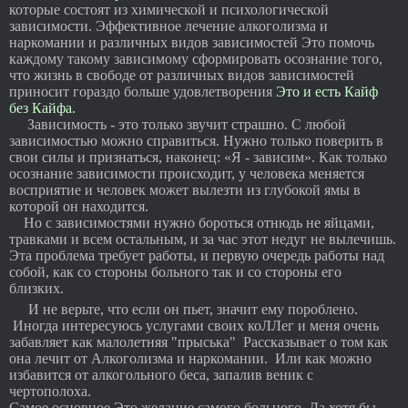
которые состоят из химической и психологической
зависимости. Эффективное лечение алкоголизма и
наркомании и различных видов зависимостей Это помочь
каждому такому зависимому сформировать осознание того,
что жизнь в свободе от различных видов зависимостей
приносит гораздо больше удовлетворения
Это и есть Кайф
без Кайфа.
Зависимость - это только звучит страшно. С любой
зависимостью можно справиться. Нужно только поверить в
свои силы и признаться, наконец: «Я - зависим». Как только
осознание зависимости происходит, у человека меняется
восприятие и человек может вылезти из глубокой ямы в
которой он находится.
Но с зависимостями нужно бороться отнюдь не яйцами,
травками и всем остальным, и за час этот недуг не вылечишь.
Эта проблема требует работы, и первую очередь работы над
собой, как со стороны больного так и со стороны его
близких.
И не верьте, что если он пьет, значит ему пороблено.
Иногда интересуюсь услугами своих коЛЛег и меня очень
забавляет как малолетняя "прыська" Рассказывает о том как
она лечит от Алкоголизма и наркомании. Или как можно
избавится от алкогольного беса, запалив веник с
чертополоха.
Самое основное Это желание самого больного, Да хотя бы