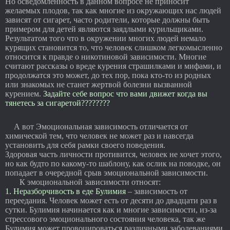
Но осведомлённость в данном вопросе не приносит
желаемых плодов, так как многие из окружающих нас людей
зависят от сигарет, часто родители, которые должны быть
примером для детей являются заядлыми курильщиками.
Результатом того что в окружении многих людей немало
курящих становится то, что человек слишком легкомысленно
относится к правде о никотиновой зависимости. Многие
считают рассказы о вреде курения страшилками и мифами, и
продолжатся это может, до тех пор, пока кто-то из родных
или знакомых не станет жертвой болезни вызванной
курением.
Задайте себе вопрос что вами движет когда вы
тянетесь за сигаретой????????
А вот Эмоциональная зависимость отличается от
химической тем, что человек не может раз и навсегда
установить для себя рамки своего поведения.
Здоровая часть личности противится, человек не хочет этого,
но как будто по какому-то шаблону, как ослик на поводке, он
попадает в очередной срыв эмоциональной зависимости.
К эмоциональной зависимости относят:
1. Неразборчивость в еде Булимия
– зависимость от
переедания. Человек может есть от десяти до двадцати раз в
сутки. Булимия начинается как и многие зависимости, из-за
стрессового эмоционального состояния человека, так же
Булимия может провоцироваться различными заболеваниями