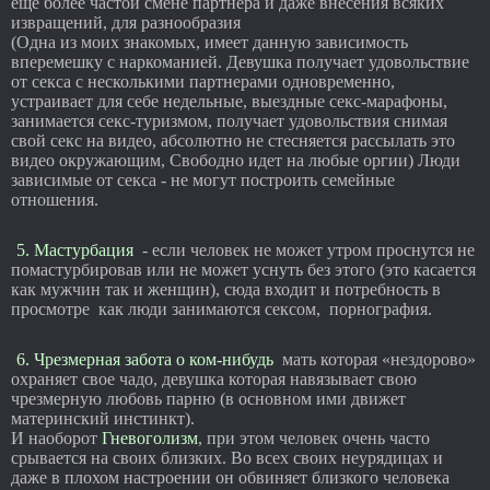
еще более частой смене партнера и даже внесения всяких
извращений, для разнообразия
(Одна из моих знакомых, имеет данную зависимость
вперемешку с наркоманией. Девушка получает удовольствие
от секса с несколькими партнерами одновременно,
устраивает для себе недельные, выездные секс-марафоны,
занимается секс-туризмом, получает удовольствия снимая
свой секс на видео, абсолютно не стесняется рассылать это
видео окружающим, Свободно идет на любые оргии) Люди
зависимые от секса - не могут построить семейные
отношения.
5. Мастурбация
- если человек не может утром проснутся не
помастурбировав или не может уснуть без этого (это касается
как мужчин так и женщин), сюда входит и потребность в
просмотре как люди занимаются сексом, порнография.
6. Чрезмерная забота о ком-нибудь
мать которая «нездорово»
охраняет свое чадо, девушка которая навязывает свою
чрезмерную любовь парню (в основном ими движет
материнский инстинкт).
И наоборот
Гневоголизм
, при этом человек очень часто
срывается на своих близких. Во всех своих неурядицах и
даже в плохом настроении он обвиняет близкого человека