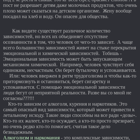
пост не разрешает детям даже молочных продуктов, что очень
плохо может сказаться на детском организме. Жену вообще
посадил на хлеб и воду. Он опасен для общества.
Как видите существует различное количество
зависимостей, но всех их объединяет отсутствие
осознанности в том, что человек от чего-то зависит. А чаще
всего большинство зависимостей живет на стыке перекрытия
эмоциональной и химической зависимостей. Тобишь -
Эмоциональная зависимость может быть запускающим
механизмом химической. Например, человек чувствует себя
одиноким, несчастным. Он берет бутылочку и успокаивается.
Или: человек ввержен в ритм трудоголизма и чтобы как-то
притормознуть и остановиться, берет сигаретку и
успокаивается. С помощью эмоциональной зависимости
люди бегут от неприятной реальности. Разве вы со мной не
согласны???!!!
Кто-то зависим от алкоголя, курения и наркотиков. Это
самый опасный вид зависимости, который может привести к
летальному исходу. Такие люди способны на все ради «дозы».
Кто-то их жалеет, кто-то осуждает, а кто-то просто презирает,
но очень редко кто-то помогает, считая такое дело
безнадежным.
Алкоголизм и наркомания
- это комплексные зависимости,