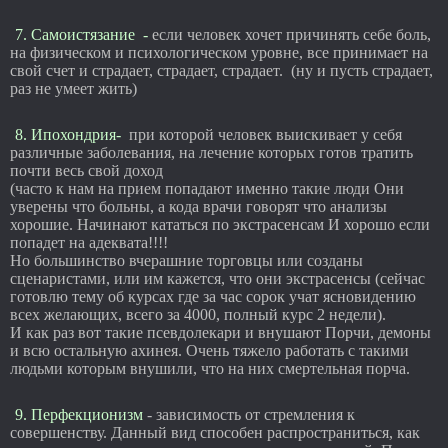
7. Самоистязание -
если человек хочет причинять себе боль,
на физическом и психологическом уровне, все принимает на
свой счет и страдает, страдает, страдает. (ну и пусть страдает,
раз не умеет жить)
8. Ипохондрия-
при которой человек выискивает у себя
различные заболевания, на лечение которых готов тратить
почти весь свой доход
(часто к нам на прием попадают именно такие люди Они
уверены что больны, а кода врачи говорят что анализы
хорошие. Начинают кататься по экстрасенсам И хорошо если
попадет на адеквата!!!!
Но большинство вчерашние торговцы или созданы
сценаристами, или им кажется, что они экстрасенсы (сейчас
готовлю тему об курсах где за час сорок учат ясновидению
всех желающих, всего за 4000, полный курс 2 недели).
И как раз вот такие псевдолекари и внушают Порчи, демоны
и всю остальную ахинея. Очень тяжело работать с такими
людьми которым внушили, что на них смертельная порча.
9. Перфекционизм
- зависимость от стремления к
совершенству. Данный вид способен распространиться, как