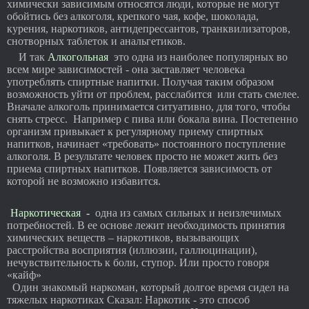
химически зависимым относятся люди, которые не могут
обойтись без алкоголя, крепкого чая, кофе, шоколада,
курения, наркотиков, антидепрессантов, транквилизаторов,
снотворных таблеток и анальгетиков.
И так
Алкогольная
это одна из наиболее популярных во
всем мире зависимостей - она заставляет человека
употреблять спиртные напитки. Получая таким образом
возможность уйти от проблем, расслабится или стать смелее.
Вначале алкоголь принимается ситуативно, для того, чтобы
снять стресс. Например с пива или бокала вина. Постепенно
организм привыкает к регулярному приему спиртных
напитков, начинает «требовать» постоянного поступление
алкоголя. В результате человек просто не может жить без
приема спиртных напитков. Появляется зависимость от
которой не возможно избавится.
Наркотическая -
одна из самых сильных и неизлечимых
потребностей. В ее основе лежит необходимость принятия
химических веществ – наркотиков, вызывающих
расстройства восприятия (иллюзии, галлюцинации),
нечувствительность к боли, ступор. Или просто говоря
«кайф»
Один знакомый наркоман, который долгое время сидел на
тяжелых наркотиках Сказал: Наркотик - это способ