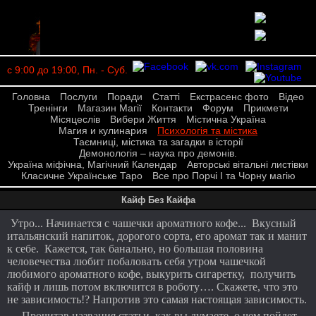
с 9:00 до 19:00, Пн. - Суб.
Головна
Послуги
Поради
Статті
Екстрасенс фото
Відео
Тренінги
Магазин Магії
Контакти
Форум
Прикмети
Місяцеслів
Вибери Життя
Містична Україна
Магия и кулинария
Психологія та містика
Таємниці, містика та загадки в історії
Демонологія – наука про демонів.
Україна міфічна, Магічний Календар
Авторські вітальні листівки
Класичне Українське Таро
Все про Порчі І та Чорну магію
Кайф Без Кайфа
Утро... Начинается с чашечки ароматного кофе... Вкусный
итальянский напиток, дорогого сорта, его аромат так и манит
к себе. Кажется, так банально, но большая половина
человечества любит побаловать себя утром чашечкой
любимого ароматного кофе, выкурить сигаретку, получить
кайф и лишь потом включится в роботу…. Скажете, что это
не зависимость!? Напротив это самая настоящая зависимость.
Прочитав названия статьи, как вы думаете, о чем пойдет