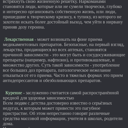
встряхнуть свою жизненную решетку. Наркоманами
становятся люди, которые или не сумели творчески, глубоко
и интересно организовать собственную жизнь, или люди,
пришедшие к творческому кризису, к тупику, из которого не
захотели искать более достойный выход, чем уйти в нирвану
приняв дозу героина.
Лекарственная
- может возникать на фоне приема
медикаментозных препаратов. Безопасные, на первый взгляд,
лекарства, продающиеся во всех аптеках, становятся
причиной зависимости - это могут быть и сосудосуживающие
препараты (например, нафтизин), и противокашлевые, и
множество других. Суть такой зависимости - употребление
все больших доз препарата, патологическое нежелание
отказаться от его приема. Часто в тяжелых формах это прием
антидепрессантов и обезболивающих препаратов.
Курение
- заслуженно считается самой распространённой
вредной для здоровья зависимостью
Всем людям с детства достоверно известно о серьёзных
недугах, к которым может привести это пагубное
пристрастие. Об этом непрестанно говорят различные
средства массовой информации, учителя в школах, родители
дома.