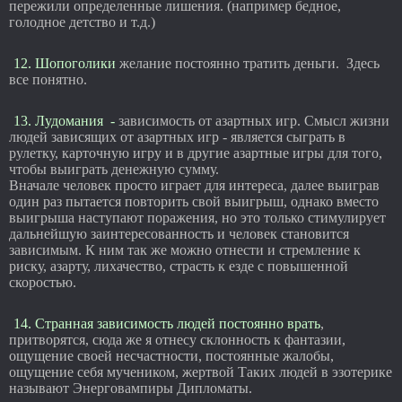
пережили определенные лишения. (например бедное,
голодное детство и т.д.)
12. Шопоголики
желание постоянно тратить деньги. Здесь
все понятно.
13. Лудомания -
зависимость от азартных игр. Смысл жизни
людей зависящих от азартных игр - является сыграть в
рулетку, карточную игру и в другие азартные игры для того,
чтобы выиграть денежную сумму.
Вначале человек просто играет для интереса, далее выиграв
один раз пытается повторить свой выигрыш, однако вместо
выигрыша наступают поражения, но это только стимулирует
дальнейшую заинтересованность и человек становится
зависимым. К ним так же можно отнести и стремление к
риску, азарту, лихачество, страсть к езде с повышенной
скоростью.
14. Странная зависимость людей постоянно врать
,
притворятся, сюда же я отнесу склонность к фантазии,
ощущение своей несчастности, постоянные жалобы,
ощущение себя мучеником, жертвой Таких людей в эзотерике
называют Энерговампиры Дипломаты.