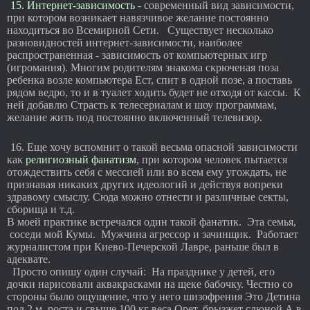
15. Интернет-зависимость
- современный вид зависимости,
при котором возникает навязчивое желание постоянно
находиться во Всемирной Сети. Существует несколько
разновидностей интернет-зависимости, наиболее
распространенная - зависимость от компьютерных игр
(игромания). Многим родителям знакома скрюченая поза
ребенка возле компьютера Ест, спит в одной позе, а поставь
рядом ведро, то и в туалет ходить будет не отходя от кассы. К
ней добавлю Страсть к телесериалам и шоу программам,
желание жить под постоянно включенный телевизор.
16. Еще хочу вспомнит о такой весьма опасной зависимости
как
религиозный фанатизм
, при котором человек пытается
отождествить себя с мессией или во всем ему угождать, не
признавая никаких других идеологий и действуя вопреки
здравому смыслу. Сюда можно отнести и различные секты,
сборища и т.д.
В моей практике встречался один такой фанатик. Эта семья,
соседи мой Кумы. Мужчина агрессор и зачинщик. Работает
журналистом при Киево-Печерской Лавре, раньше был в
адеквате.
Просто опишу один случай: На празднике у детей, его
дочки нарисовали аквакрасками на щеке бабочку. Честно со
стороны было ощущение, что у него шизофрения Это Детина
под 2 м. роста и свыше 100 кг веса Орет, брызжет слюной А в