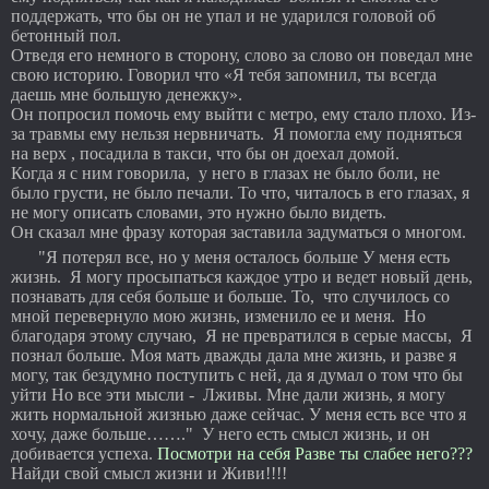
поддержать, что бы он не упал и не ударился головой об
бетонный пол.
Отведя его немного в сторону, слово за слово он поведал мне
свою историю. Говорил что «Я тебя запомнил, ты всегда
даешь мне большую денежку».
Он попросил помочь ему выйти с метро, ему стало плохо. Из-
за травмы ему нельзя нервничать. Я помогла ему подняться
на верх , посадила в такси, что бы он доехал домой.
Когда я с ним говорила, у него в глазах не было боли, не
было грусти, не было печали. То что, читалось в его глазах, я
не могу описать словами, это нужно было видеть.
Он сказал мне фразу которая заставила задуматься о многом.
"Я потерял все, но у меня осталось больше У меня есть
жизнь. Я могу просыпаться каждое утро и ведет новый день,
познавать для себя больше и больше. То, что случилось со
мной перевернуло мою жизнь, изменило ее и меня. Но
благодаря этому случаю, Я не превратился в серые массы, Я
познал больше. Моя мать дважды дала мне жизнь, и разве я
могу, так бездумно поступить с ней, да я думал о том что бы
уйти Но все эти мысли - Лживы. Мне дали жизнь, я могу
жить нормальной жизнью даже сейчас. У меня есть все что я
хочу, даже больше……." У него есть смысл жизнь, и он
добивается успеха.
Посмотри на себя Разве ты слабее него???
Найди свой смысл жизни и Живи!!!!