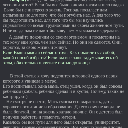
чего они хотят? Если бы все было как мы хотим и шло гладко.
Было бы не интересно жизнь. Господь посылает нам
испытания не для того, что бы погубить нас. А для того что
бы подготовить нас, для того что бы мы научились
справляться со всеми трудностями на своем жизненном пути.
И не когда нам не дают больше, чем мы можем выдержать.
А давайте покончим со своим эгоизмом и посмотрим на
тех кому еще хуже, чем вам сейчас. Но они не сдаются. Они,
борются, за свою жизнь и живут.
Если Выши мысли сейчас о том - Как покончить с собой,
какой способ избрать? Если вы все чаще задумываетесь об
этом, обязательно прочтите статью до конца
В этой статье я хочу поделится историей одного парня
которого я увидела в метро.
Его воспитывала одна мама, отец ушел, когда он был совсем
ребенком (кобель, ребенка сделал и в кусты, Почему, таких не
кастрируют).
Не смотря не на что, Мать смогла его вырастить, дать
хорошее воспитание и образования. Да его семя не когда не
была богатой, но на жизнь хватало вполне. Он с детства был
приучен работать и помогать матери.
Казалось бы все пути для него были открыты, университет,
девушки, первая серьезная работа. Все хорошо жизнь вполне