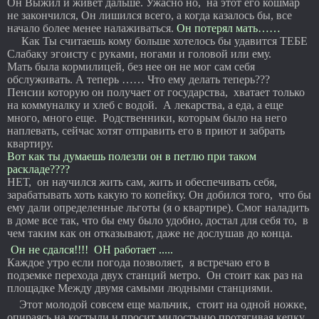
Он Выжил и живет дальше. Ужасно но, на этот его кошмар
не закончился, Он лишился всего, а когда казалось бы, все
начало более менее налаживаться.
Он потерял мать……
Как Ты считаешь кому больше хотелось бы удавится ТЕБЕ
Слабаку эгоисту с руками, ногами и головой или ему.
Мать была кормилицей, без нее он не мог сам себя
обслуживать. А теперь …… Что ему делать теперь???
Пенсии которую он получает от государства, хватает только
на коммуналку и хлеб с водой. А лекарства, а еда, а еще
много, много еще. Родственники, которым было на него
наплевать, сейчас хотят отправить его в приют и забрать
квартиру.
Вот как ты думаешь полезли он в петлю при таком
раскладе????
НЕТ, он научился жить сам, жить и обеспечивать себя,
зарабатывать хоть какую то копейку. Он добился того, что бы
ему дали определенные льготы (я о квартире). Смог наладить
в доме все так, что бы ему было удобно, достал для себя то, в
чем таким как он отказывают, даже не дослушав до конца.
Он не сдался!!!! ОН работает .....
Каждое утро если погода позволяет, я встречаю его в
подземке перехода двух станций метро. Он стоит как раз на
площадке Между двумя самыми людными станциями.
Этот молодой совсем еще мальчик, стоит на одной ножке,
опираясь на костыли и просит милостыню протягивая кепку,