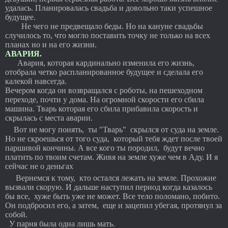
удалась. Планировалась свадьба и довольно таки успешное
будущее.
Не чего не предвещало беды. Но на кануне свадьбы
случилось то, что могло поставить точку не только на всех
планах но и на его жизни.
АВАРИЯ.
Авария, которая кардинально изменила его жизнь,
отобрала четко распланированное будущее и сделала его
калекой навсегда.
Вечером когда он возвращался с роботы, на пешеходном
переходе, почти у дома. На огромной скорости его сбила
машина. Тварь которая его сбила прибавила скорость и
скрылась с места аварии.
Вот не могу понять, ты "Тварь" скрылся от суда на земле.
Но не скроешься от того суда, который тебя ждет после твоей
паршивой кончины. А все кого ты породил, будут вечно
платить по твоим счетам. Живя на земле хуже чем в Аду. И я
сейчас не о деньгах
Вернемся к тому, кто остался лежать на земле. Прохожие
вызвали скорую. И дальше наступил период когда казалось
бы все, хуже быть уже не может. Все тело поломано, побито.
Он подбросил его, а затем, еще и зацепил убегая, протянул за
собой.
У парня была одна лишь мать.