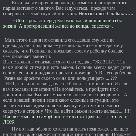
Если вы все прочли до конца, возможно история этого
парня заставит о многом Вас задуматься, прежде чем
совершить самый глупый поступок
Ничтожного Слабака…..
«Ибо Проклят перед Богом каждый лишивший себя
жизни. А претерпевший же все до конца, спасется».
Мать этого парня не оставила его, давши ему жизни
однажды, она подарила ему ее вновь. На ее примере хочу
сказать, что Господь не посылает своему ребенку больше,
чем он может вынести.
Вы не должны отказыватся от его подарка "ЖИЗНЬ". Так
как в любой ситуации есть выход. Господь всегда ведет детей
своих, если они падают, просят о помощи. А Вы его ребенок.
Разве вы бросите своего сына или дочь умирать.....???
НЕТ, вот и он не когда вас не бросит. Помните это. И если
вам посланы испытания Не ломайтесь, а пройдите их с
достоинством. Вы все сможете вынести, все преодолеть. А
если в нашей жизни возникают сложные ситуации, это
значит что мы идем по ложному пути, и нужно немного
свернуть в сторону. Что бы найти выход и жить дальше.....!!!!
Ибо все мысли о самоубийстве идут от Дьявола – а это есть
ЛОЖ.
Ну вот как обычно хотела написать немножко, а вышло
на три листа, но может история жизни этого парня Поможет