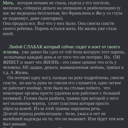
Мать,
которая ночами не спала, сидела у его постели,
молилась, собирала деньги на операцию и реабилитацию (у
нас же медицина бесплатная, без Франклина и Жо-у со стула
не поднимут, даже санитарки).
Она продала все, Все что у них было. Она смогла спасти
своего ребенка. Парень остался жить. Но жизнь уже стала
иной.
Любой СЛАБАК который сейчас сидит и ноет от своего
эгоизма,
уже давно бы сдох от той боли которую этот парень,
испытывал каждый день и от того что он потерял. Но, ОН
ЖИВЕТ и знает что ЖИЗНЬ - это самое ценное что есть у
человека. НЕ цацки, деньги, вымышленная любовь, тряпки и
т.д. А Жизнь.
Он потерял одну ногу, пальцы на руке подроблены, смогли
спасти, но кисть руки не совсем его слушается, одно легкое
не работает вообще, тело было на столько побито, что
некоторые органы просто удалены или работают с большой
натяжкой. Голова была разбита, травма при которой у него
нет половины черепа, стоит пластина которая просто
обросла кожей. Из-за этой травмы нарушена речь.
Долгий период реабилитации - боли, ужаса и нет не
малейшей надежды на то, что он выживет. Или будет тем кем
был раньше.