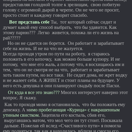
предоставляя голодной толпе к зрелищам, свою побитую
голову с огромной дырой в черепе. Он не чего не просит,
просто стоит и каждому говорит спасибо.
Вот представь себе
Ты, тот который сейчас сидит и
думает какой ему способ выбрать, что бы удавится. Как
этому парню??? Легко живется, похожа ли его жизнь на
рай?????
Но он не сдается он борется. Он работает и зарабатывает
себе на жизнь. И не на что не жалуется.
Всегда проходя утром по пути на роботу, я стараюсь
положить в его кепочку, как можно больше купюру. И не
потому, что мне его жаль, а потому что, я восхищаюсь им и
тем, что он не смотря не на что, работает и зарабатывает
хоть таким путем, но все таки. Не сидит дома, не жрет водку
и не жалеет себя. А ЖИВЕТ и стоит планы на будущее. У
него есть девушка и они планируют свадьбу после Пасхи.
От куда я все это знаю???
Многих интересует наверно этот
вопрос. Я скажу.
Как то проходя мимо я остановилась, что бы положить ему
денежку. А м
имо пробегающая «Курица» с накрашенным
утиным свистком.
Зацепила его костыль, сбив его,
выругавшись матом, что мол чего он тут стоит. Поскакала
дальше. Пожелав ей вслед «Счастливого пути» я помогла
ему подняться, так как я находилась вблизи и смогла его