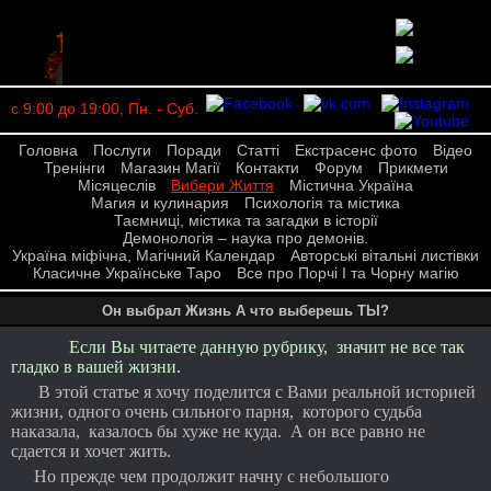
с 9:00 до 19:00, Пн. - Суб.
Головна
Послуги
Поради
Статті
Екстрасенс фото
Відео
Тренінги
Магазин Магії
Контакти
Форум
Прикмети
Місяцеслів
Вибери Життя
Містична Україна
Магия и кулинария
Психологія та містика
Таємниці, містика та загадки в історії
Демонологія – наука про демонів.
Україна міфічна, Магічний Календар
Авторські вітальні листівки
Класичне Українське Таро
Все про Порчі І та Чорну магію
Он выбрал Жизнь А что выберешь ТЫ?
Если Вы читаете данную рубрику, значит не все так
гладко в вашей жизни.
В этой статье я хочу поделится с Вами реальной историей
жизни, одного очень сильного парня, которого судьба
наказала, казалось бы хуже не куда. А он все равно не
сдается и хочет жить.
Но прежде чем продолжит начну с небольшого