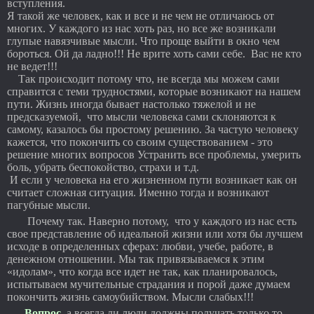
вступления.
Я такой же человек, как и все и не чем не отличаюсь от
многих. У каждого из нас хоть раз, но все же возникали
глупые навязчивые мысли. Что проще выйти в окно чем
бороться. Ой да ладно!!! Не врите хоть сами себе. Вас не кто
не ведет!!!
Так происходит потому что, не всегда мы можем сами
справится с теми трудностями, которые возникают на нашем
пути. Жизнь иногда бывает настолько тяжелой и не
предсказуемой, что мысли человека сами склоняются к
самому, казалось бы простому решению. За частую человеку
кажется, что покончить со своим существованием - это
решение многих вопросов Устранить все проблемы, умерить
боль, убрать беспокойство, страхи и т.д.
И если у человека на его жизненном пути возникает как он
считает сложная ситуация. Именно тогда и возникают
пагубные мысли.
Почему так. Наверно потому, что у каждого из нас есть
свое представление об идеальной жизни или хотя бы лучшем
исходе в определенных сферах: любви, учебе, работе, в
денежном отношении. Мы так привязываемся к этим
«идолам», что когда все идет не так, как планировалось,
испытываем мучительные страдания и порой даже думаем
покончить жизнь самоубийством. Мысли слабых!!!
Вопрос,
а всегда ли люди должны получать только то,